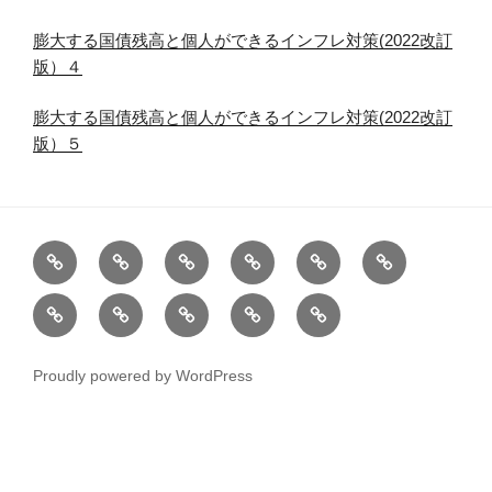
膨大する国債残高と個人ができるインフレ対策(2022改訂
版）４
膨大する国債残高と個人ができるインフレ対策(2022改訂
版）５
ホ
バ
＜
＜
膨
健
ー
ン
改
改
大
康、
1
三
プ
お
注
ム
ガ
訂
訂
す
食
年
井
ロ
問
意
ー
版
版
る
品、
で
住
フ
い
ド
＞
＞
国
運
Proudly powered by WordPress
偏
友・
ィ
合
主
５
10
債
動
差
み
ー
わ
要
０
代・
残
値
ず
ル
せ
ETF(日
歳
20
高
を
ほ・
(2024
本
代、
代
と