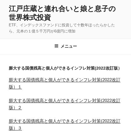
コ
江戸庄蔵と連れ合いと娘と息子の
ン
世界株式投資
テ
ン
ETF、インデックスファンドに投資して十数年ほったらかした
ツ
ら、元本の１億５千万円が6億円に増加
へ
ス
メニュー
キ
ッ
プ
膨大する国債残高と個人ができるインフレ対策(2022改訂版）
膨大する国債残高と個人ができるインフレ対策(2022改訂
版）１
膨大する国債残高と個人ができるインフレ対策(2022改訂
版）２
膨大する国債残高と個人ができるインフレ対策(2022改訂
版）３