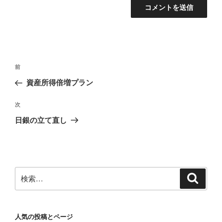
投
前
前
稿
の
資産所得倍増プラン
ナ
投
ビ
稿
次
次
ゲ
の
日銀の立て直し
投
ー
稿
シ
ョ
ン
検
検
索
索:
人気の投稿とページ