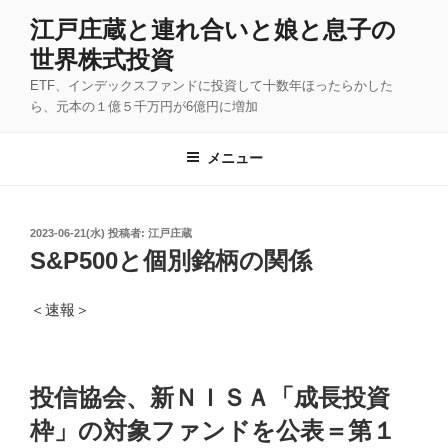
コ
江戸庄蔵と連れ合いと娘と息子の
ン
世界株式投資
テ
ン
ETF、インデックスファンドに投資して十数年ほったらかした
ツ
ら、元本の１億５千万円が6億円に増加
へ
ス
メニュー
キ
ッ
プ
投
2023-06-21(水)
投稿者:
江戸庄蔵
稿
S&P500と個別銘柄の関係
日:
＜速報＞
投信協会、新ＮＩＳＡ「成長投資
枠」の対象ファンドを公表＝第１