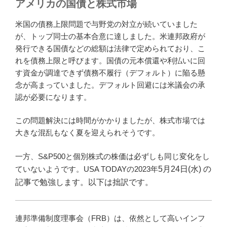
アメリカの国債と株式市場
米国の債務上限問題で与野党の対立が続いていました
が、トップ同士の基本合意に達しました。米連邦政府が
発行できる国債などの総額は法律で定められており、こ
れを債務上限と呼びます。国債の元本償還や利払いに回
す資金が調達できず債務不履行（デフォルト）に陥る懸
念が高まっていました。デフォルト回避には米議会の承
認が必要になります。
この問題解決には時間がかかりましたが、株式市場では
大きな混乱もなく夏を迎えられそうです。
一方、S&P500と個別株式の株価は必ずしも同じ変化をし
ていないようです。USA TODAYの2023年
5月24日(水) の
記事で勉強します。以下は拙訳です。
連邦準備制度理事会（FRB）は、依然として高いインフ