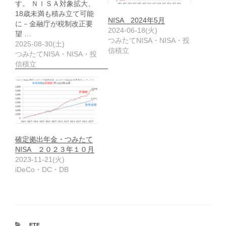
す。 ＮＩＳＡ対象拡大、
18歳未満も積み立て可能
NISA 2024年5月
に－金融庁が税制改正要
2024-06-18(火)
望 …
つみたてNISA・NISA・投
2025-08-30(土)
信積立
つみたてNISA・NISA・投
信積立
確定拠出年金・つみたて
NISA ２０２３年１０月
2023-11-21(火)
iDeCo・DC・DB
カ
ETF