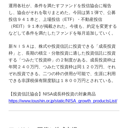
運用各社が、条件を満たすファンドを投信協会に報告
し、協会がそれを取りまとめた。今回は第１弾で、公募
投信９４１本と、上場投信（ETF）・不動産投信
（REIT）９１本が掲載された。今後も、約定を変更する
などして条件を満たしたファンドを毎月追加していく。
新ＮＩＳＡは、株式や投資信託に投資できる「成長投資
枠」と、長期の積立・分散投資に適した投資信託に投資
する「つみたて投資枠」の２制度がある。成長投資枠は
年間２４０万円、つみたて投資枠は同１２０万円、それ
ぞれ投資できる。二つの枠の併用が可能で、生涯に利用
できる非課税保有限度額は１８００万円とされている。
【投資信託協会】NISA成長枠投資の対象商品
https://www.toushin.or.jp/static/NISA_growth_productsList/