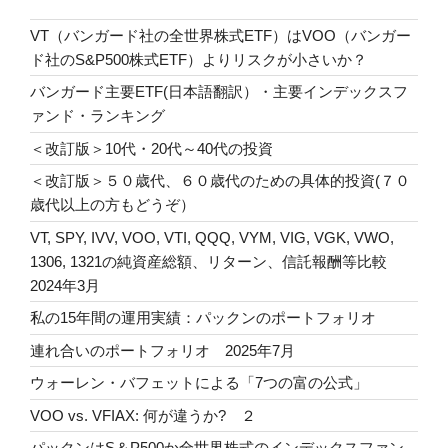
VT（バンガード社の全世界株式ETF）はVOO（バンガー
ド社のS&P500株式ETF）よりリスクが小さいか？
バンガード主要ETF(日本語翻訳）・主要インデックスフ
ァンド・ランキング
＜改訂版＞10代・20代～40代の投資
＜改訂版＞５０歳代、６０歳代のための具体的投資(７０
歳代以上の方もどうぞ）
VT, SPY, IVV, VOO, VTI, QQQ, VYM, VIG, VGK, VWO,
1306, 1321の純資産総額、リターン、信託報酬等比較
2024年3月
私の15年間の運用実績：パックンのポートフォリオ
連れ合いのポートフォリオ 2025年7月
ウォーレン・バフェットによる「7つの富の公式」
VOO vs. VFIAX: 何が違うか? ２
パックンはS＆P500か全世界株式のインデックスファン