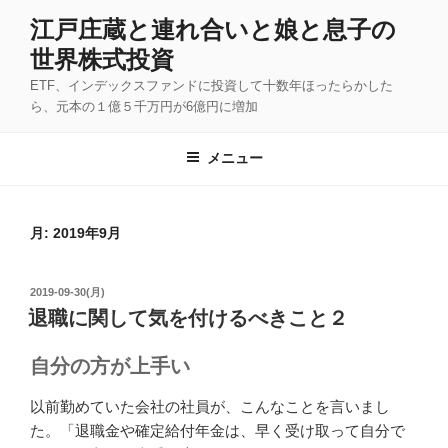
コ
江戸庄蔵と連れ合いと娘と息子の
ン
世界株式投資
テ
ン
ETF、インデックスファンドに投資して十数年ほったらかした
ツ
ら、元本の１億５千万円が6億円に増加
へ
ス
メニュー
キ
ッ
プ
月:
2019年9月
投
2019-09-30(月)
稿
退職に関して気を付けるべきこと２
日:
自分の方が上手い
以前勤めていた会社の社員が、こんなことを言いまし
た。「退職金や確定給付年金は、早く受け取って自分で