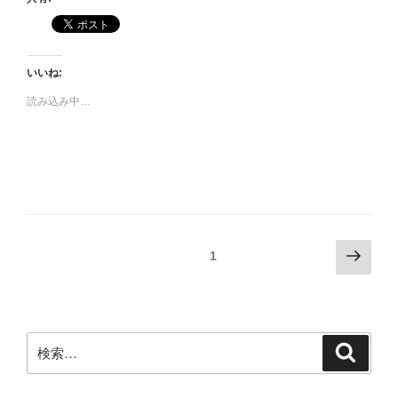
いいね:
読み込み中…
投
次
固定ページ
1
の
稿
ペ
の
ー
ペ
ジ
検
検
ー
索
索:
ジ