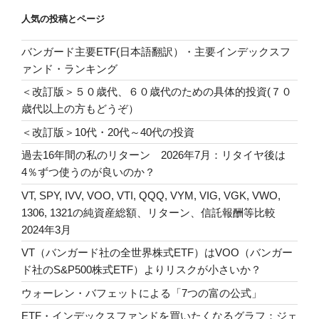
送
人気の投稿とページ
り
バンガード主要ETF(日本語翻訳）・主要インデックスフ
ァンド・ランキング
＜改訂版＞５０歳代、６０歳代のための具体的投資(７０
歳代以上の方もどうぞ）
＜改訂版＞10代・20代～40代の投資
過去16年間の私のリターン 2026年7月：リタイヤ後は
4％ずつ使うのが良いのか？
VT, SPY, IVV, VOO, VTI, QQQ, VYM, VIG, VGK, VWO,
1306, 1321の純資産総額、リターン、信託報酬等比較
2024年3月
VT（バンガード社の全世界株式ETF）はVOO（バンガー
ド社のS&P500株式ETF）よりリスクが小さいか？
ウォーレン・バフェットによる「7つの富の公式」
ETF・インデックスファンドを買いたくなるグラフ：ジェ