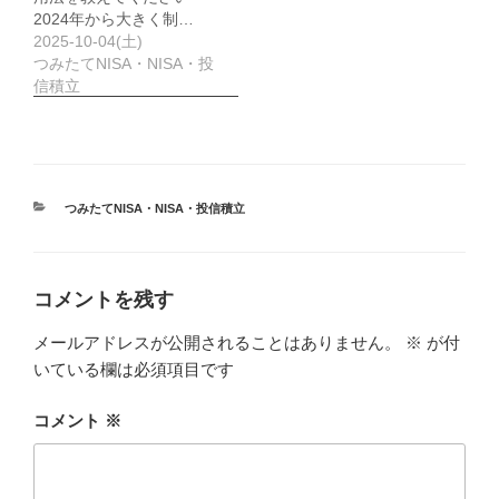
2024年から大きく制…
2025-10-04(土)
つみたてNISA・NISA・投
信積立
カ
つみたてNISA・NISA・投信積立
テ
ゴ
リ
ー
コメントを残す
メールアドレスが公開されることはありません。
※
が付
いている欄は必須項目です
コメント
※