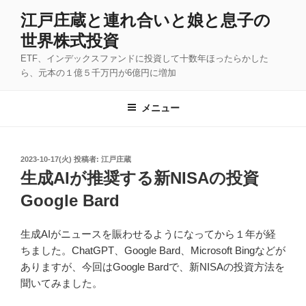
コ
江戸庄蔵と連れ合いと娘と息子の
ン
世界株式投資
テ
ン
ETF、インデックスファンドに投資して十数年ほったらかした
ツ
ら、元本の１億５千万円が6億円に増加
へ
ス
メニュー
キ
ッ
プ
投
2023-10-17(火)
投稿者:
江戸庄蔵
稿
生成AIが推奨する新NISAの投資
日:
Google Bard
生成AIがニュースを賑わせるようになってから１年が経
ちました。ChatGPT、Google Bard、Microsoft Bingなどが
ありますが、今回はGoogle Bardで、新NISAの投資方法を
聞いてみました。