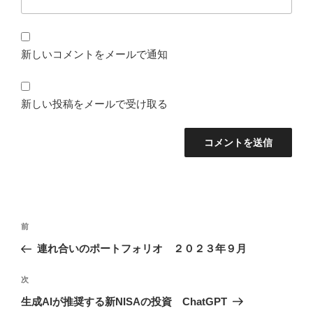
新しいコメントをメールで通知
新しい投稿をメールで受け取る
投
前
前
稿
の
連れ合いのポートフォリオ ２０２３年９月
ナ
投
ビ
稿
次
次
ゲ
の
生成AIが推奨する新NISAの投資 ChatGPT