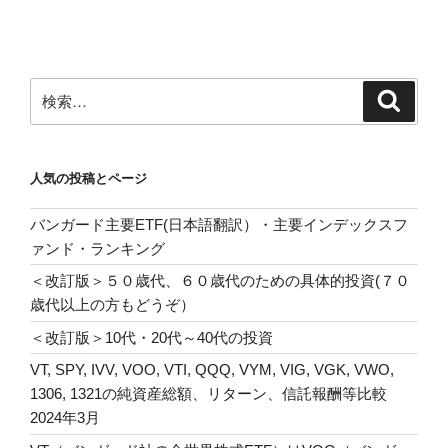
投
ー
稿
シ
ョ
ン
検
検
索
索:
人気の投稿とページ
バンガード主要ETF(日本語翻訳）・主要インデックスフ
ァンド・ランキング
＜改訂版＞５０歳代、６０歳代のための具体的投資(７０
歳代以上の方もどうぞ）
＜改訂版＞10代・20代～40代の投資
VT, SPY, IVV, VOO, VTI, QQQ, VYM, VIG, VGK, VWO,
1306, 1321の純資産総額、リターン、信託報酬等比較
2024年3月