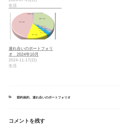
生活
連れ合いのポートフォリ
オ 2024年10月
2024-11-17(日)
生活
カ
節約倹約
、
連れ合いのポートフォリオ
テ
ゴ
リ
ー
コメントを残す