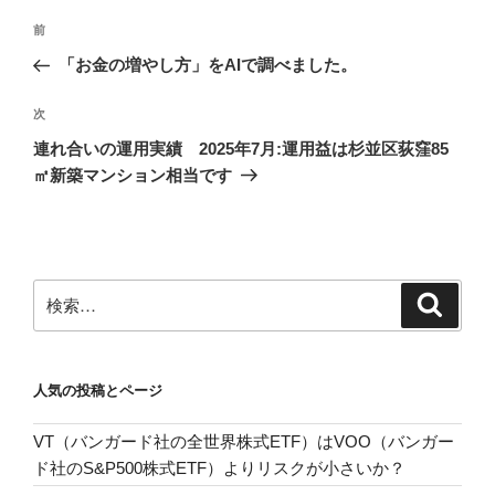
投
前
前
稿
の
「お金の増やし方」をAIで調べました。
ナ
投
ビ
稿
次
次
ゲ
の
連れ合いの運用実績 2025年7月:運用益は杉並区荻窪85
投
ー
㎡新築マンション相当です
稿
シ
ョ
ン
検
検
索
索:
人気の投稿とページ
VT（バンガード社の全世界株式ETF）はVOO（バンガー
ド社のS&P500株式ETF）よりリスクが小さいか？