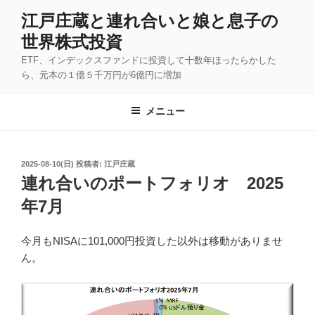
コ
江戸庄蔵と連れ合いと娘と息子の
ン
世界株式投資
テ
ン
ETF、インデックスファンドに投資して十数年ほったらかした
ツ
ら、元本の１億５千万円が6億円に増加
へ
ス
メニュー
キ
ッ
プ
投
2025-08-10(日)
投稿者:
江戸庄蔵
稿
連れ合いのポートフォリオ 2025
日:
年7月
今月もNISAに101,000円投資した以外は移動がありませ
ん。