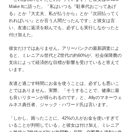
Make Itに語った。「私はいつも『駐車代おごってあげ
る』とか『大丈夫、私が払うから』とか『次回払ってく
れればいい』とか言う人間だったんです」と彼女は言
い、友達に返済を頼んでも、必ずしも実行しなかったと
付け加えた。
彼女だけではありません。アリーバンクの最新調査によ
ると、ミレニアル世代とZ世代の約60%が、社会保障費の
支出によって経済的な目標が影響を受けていると答えて
います。
友達と過ごす時間にお金を使うことは、必ずしも悪いこ
とではありません。実際、「そうすることで、健康に最
も良いリターンが得られるのです」と、Allyのマネーウェ
ルネス責任者、ジャック・ハワード氏は言います。
「しかし、困ったことに、42%の人がお金を使いすぎて
いることが判明している」と彼女は付け加え、ミレニア