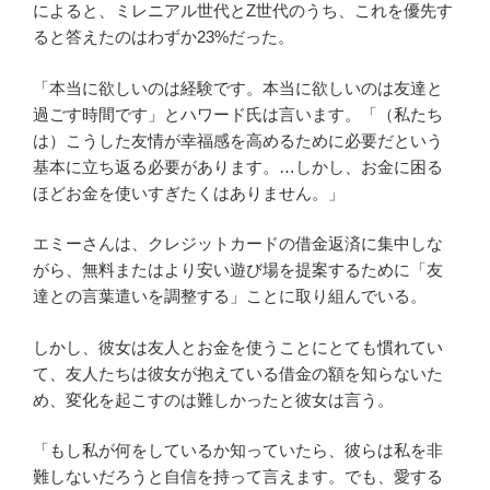
によると、ミレニアル世代とZ世代のうち、これを優先す
ると答えたのはわずか23%だった。
「本当に欲しいのは経験です。本当に欲しいのは友達と
過ごす時間です」とハワード氏は言います。「（私たち
は）こうした友情が幸福感を高めるために必要だという
基本に立ち返る必要があります。…しかし、お金に困る
ほどお金を使いすぎたくはありません。」
エミーさんは、クレジットカードの借金返済に集中しな
がら、無料またはより安い遊び場を提案するために「友
達との言葉遣いを調整する」ことに取り組んでいる。
しかし、彼女は友人とお金を使うことにとても慣れてい
て、友人たちは彼女が抱えている借金の額を知らないた
め、変化を起こすのは難しかったと彼女は言う。
「もし私が何をしているか知っていたら、彼らは私を非
難しないだろうと自信を持って言えます。でも、愛する