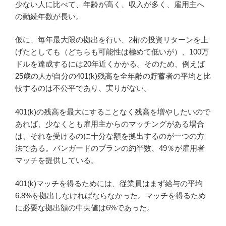
少ない人に比べて、年齢が高く、収入が多く、雇用主へ
の勤続年数が長い。
仮に、毎年最大限の拠出を行い、2桁の投資リターンを上
げたとしても（どちらも可能性は極めて低いが）、100万
ドルを達成するには20年近くかかる。そのため、例えば
25歳の人が自分の401(k)残高を全年齢の貯蓄者の平均と比
較するのは不公平であり、実りがない。
401(k)の残高を最大にすることなく残高を増やしたいので
あれば、少なくとも雇用主からのマッチングがある場合
は、それを受けるのに十分な額を拠出するのが一つの方
法である。バンガードのプランの約半数、49％が雇用者
マッチを提供している。
401(k)マッチを得るためには、従業員はまず給与の平均
6.8%を拠出しなければならなかった。マッチを得るため
に必要な拠出額の中央値は6%であった。