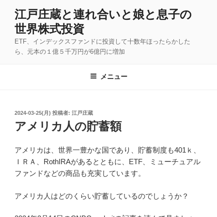
コ
江戸庄蔵と連れ合いと娘と息子の
ン
世界株式投資
テ
ン
ETF、インデックスファンドに投資して十数年ほったらかした
ツ
ら、元本の１億５千万円が6億円に増加
へ
ス
メニュー
キ
ッ
プ
投
2024-03-25(月)
投稿者:
江戸庄蔵
稿
アメリカ人の貯蓄額
日:
アメリカは、世界一豊かな国であり、貯蓄制度も401ｋ、
ＩＲＡ、RothIRAがあるとともに、ETF、ミューチュアル
ファンドなどの商品も充実しています。
アメリカ人はどのくらい貯蓄しているのでしょうか？