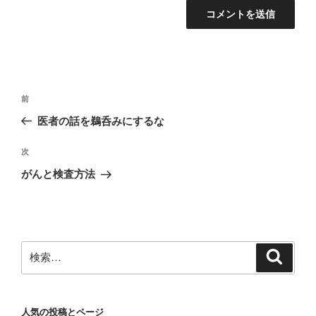
投
前
前
稿
の
医者の話を鵜呑みにするな
ナ
投
ビ
稿
次
次
ゲ
の
がんと検査方法
投
ー
稿
シ
ョ
ン
検
検
索
索:
人気の投稿とページ