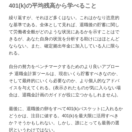
401(k)の平均残高から学べること
繰り返すが、それほど多くはない。これはかなり恣意的
な基準である。全体として見れば、退職後の貯蓄に関し
て労働者全般がどのような状況にあるかを示すことはで
きるが、あなた自身の状況を分析する助けにはほとんど
ならない。また、確定拠出年金に加入している人に限ら
れる。
自分の努力をベンチマークするためのより良いアプロー
チ 退職金計算ツールは、現在いくら貯蓄すべきなのか、
そして最終的にいくら必要なのか、より個人的なアドバ
イスを与えてくれる。(表示されたものが気に入らない場
合は、退職金計画のガイドが役に立つかもしれません)。
最後に、退職後の卵をすべて401(k)バスケットに入れるか
どうかは、注目に値する。401(k)を最大限に活用すべき
か？そうかもしれない。しかし、誰にとっても最善の選
択というわけではない。