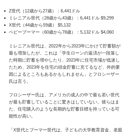
Z世代（12歳から27歳）：6,441ドル
ミレニアル世代（28歳から43歳）：6,441ドル $9,299
X世代（44歳から59歳） $5,132
ベビーブーマー（60歳から78歳）：5,132ドル $4,060
ミレニアル世代は、2022年から2023年にかけて貯蓄額が
最も増加したが、これは「学生ローンの返済が一段落し
た時期に貯蓄を増やしたり、2023年に住宅市場が低迷し
たため、2023年を住宅の頭金貯蓄に充てるなど、外的要
因によるところもあるかもしれません」とフロシーザー
氏は言う。
フロシーザー氏は、アメリカの成人の中で最も若い世代
が最も貯蓄していることに驚きはしていない。彼らはま
た、住宅購入のような長期的な貯蓄目標を持っている可
能性が高い。
「X世代とブーマー世代は、子どもの大学教育資金、老親