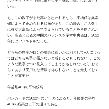
ボラティリティ（特に債券市場と株式市場）に起因して
いる。
もしこの数字がまだ高いと思われるなら、平均値は異常
値によって歪められる傾向があり、この場合、この数字
は稀な大富豪によって支えられていることを考慮された
い。高値と安値の中間のバランスを示す中央値は、2022
年には27,376ドルだった。
どちらの数字が自分の現実に近いかは別として–人によっ
てはどちらも手が届かないと感じるかもしれない–、この
ような数字はつい見入ってしまうかもしれないが、おそ
らくあまり実用的な情報は得られないことを覚えておく
ことが重要だ。
年齢別401(k)平均残高
バンガードの2022年のデータによると、年齢別の平均
401(k)残高は以下の通りである。