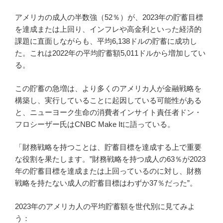
アメリカの成人の半数強（52％）が、2023年の貯蓄目標
を達成または上回り、インフレや高金利といった経済的
課題に直面しながらも、平均6,138ドルの貯蓄に成功し
た。これは2022年の平均貯蓄額5,011ドルから増加してい
る。
この貯蓄の急増は、より多くのアメリカ人が金融戦略を
構築し、実行していることに起因している可能性がある
と、ニューヨーク生命の消費者インサイト責任者ドン・
フロシーザー氏はCNBC Make Itに語っている。
「財務戦略を持つことは、貯蓄目標を達成する上で重要
な役割を果たします。”財務戦略を持つ成人の63％が2023
年の貯蓄目標を達成または上回っているのに対し、財務
戦略を持たない成人の貯蓄目標はわずか37％だった”。
2023年のアメリカ人の平均貯蓄額を世代別に見てみよ
う：