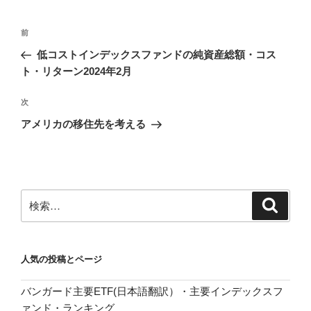
投
前
前
稿
の
低コストインデックスファンドの純資産総額・コス
ナ
投
ト・リターン2024年2月
ビ
稿
ゲ
次
次
の
ー
アメリカの移住先を考える
投
シ
稿
ョ
ン
検
検
索
索:
人気の投稿とページ
バンガード主要ETF(日本語翻訳）・主要インデックスフ
ァンド・ランキング