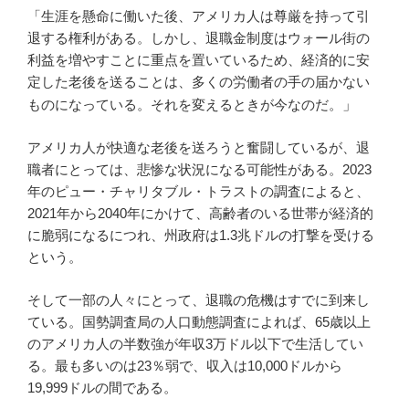
「生涯を懸命に働いた後、アメリカ人は尊厳を持って引
退する権利がある。しかし、退職金制度はウォール街の
利益を増やすことに重点を置いているため、経済的に安
定した老後を送ることは、多くの労働者の手の届かない
ものになっている。それを変えるときが今なのだ。
」
アメリカ人が快適な老後を送ろうと奮闘しているが、退
職者にとっては、悲惨な状況になる可能性がある。2023
年のピュー・チャリタブル・トラストの調査によると、
2021年から2040年にかけて、高齢者のいる世帯が経済的
に脆弱になるにつれ、州政府は1.3兆ドルの打撃を受ける
という。
そして一部の人々にとって、退職の危機はすでに到来し
ている。国勢調査局の人口動態調査によれば、65歳以上
のアメリカ人の半数強が年収3万ドル以下で生活してい
る。最も多いのは23％弱で、収入は10,000ドルから
19,999ドルの間である。