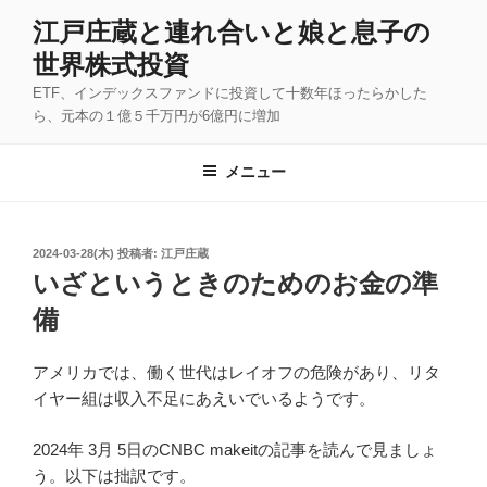
コ
江戸庄蔵と連れ合いと娘と息子の
ン
世界株式投資
テ
ン
ETF、インデックスファンドに投資して十数年ほったらかした
ツ
ら、元本の１億５千万円が6億円に増加
へ
ス
メニュー
キ
ッ
プ
投
2024-03-28(木)
投稿者:
江戸庄蔵
稿
いざというときのためのお金の準
日:
備
アメリカでは、働く世代はレイオフの危険があり、リタ
イヤー組は収入不足にあえいでいるようです。
2024年 3月 5日のCNBC makeitの記事を読んで見ましょ
う。以下は拙訳です。