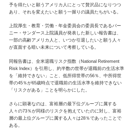
予を得たいと願うアメリカ人にとって贅沢品になりつつ
あり、それを変えたいと願う一握りの議員たちがいる。
上院厚生・教育・労働・年金委員会の委員長であるバー
ニー・サンダース上院議員が発表した新しい報告書は、
一部の高齢アメリカ人と、いつか引退したいと願う人々
が直面する暗い未来について考察している。
同報告書は、全米退職リスク指数（National Retirement
Risk Index）を引用し、約半数の世帯が退職前の生活水準
を「維持できない」こと、低所得世帯の56％、中所得世
帯の45％が65歳時点で退職前の生活水準を維持できない
「リスクがある」ことを明らかにした。
さらに顕著なのは、富裕層の最下位グループに属する
人々の73％が同様のリスクを抱えていたのに対し、富裕
層の最上位グループに属する人々は28％であったことで
ある。