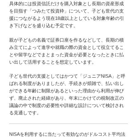
具体的には投資信託だけを購入対象とし長期の資産形成
を目指す「つみたて投資枠」について、子ども世代の支
援につながるよう現在18歳以上としている対象年齢の引
き下げなどを盛り込む予定です。
親が子どもの名義で証券口座を作るなどして、長期の積
み立てによって進学や就職の際の資金として役立てるこ
とや留学などでまとまった資金が必要となったときに払
い出して活用することを想定しています。
子ども世代の支援としてはかつて「ジュニアNISA」と呼
ばれる制度がありましたが、手続きが煩雑で、払い出し
ができる年齢に制限があるといった理由から利用が伸び
ず、廃止された経緯があり、年末にかけての税制改正の
議論の中で制度の必要性や詳細な設計について検討され
る見通しです。
NISAを利用するに当たって有効なのがドルコスト平均法