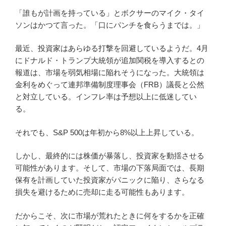
「誰もが計画を持っている」とボクサーのマイク・タイ
ソンはかつて言った。「口にパンチを食らうまでは。」
最近、投資家はあらゆる打撃を回避しているようだ。4月
にドナルド・トランプ大統領が追加関税を導入するとの
報道は、市場を弱気相場に陥れそうになった。大統領は
金利をめぐって連邦準備制度理事会（FRB）議長と公然
と対立している。インフレ率は予想以上に低迷してい
る。
それでも、S&P 500は年初から8%以上上昇している。
しかし、最終的には株価が暴落し、投資家を動揺させる
可能性があります。そして、市場の下落局面では、長期
保有を計画していた投資家がパニックに陥り、さらなる
損失を避けるために売却に走る可能性もあります。
だからこそ、次に市場が荒れたときに何をするかを正確