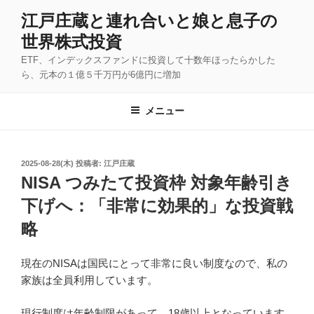
コ
江戸庄蔵と連れ合いと娘と息子の
ン
世界株式投資
テ
ン
ETF、インデックスファンドに投資して十数年ほったらかした
ツ
ら、元本の１億５千万円が6億円に増加
へ
ス
メニュー
キ
ッ
プ
投
2025-08-28(木)
投稿者:
江戸庄蔵
稿
NISA つみたて投資枠 対象年齢引き
日:
下げへ：「非常に効果的」な投資戦
略
現在のNISAは国民にとって非常に良い制度なので、私の
家族は全員利用しています。
現行制度は年齢制限があって、18歳以上となっています