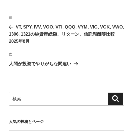
投
前
前
稿
の
VT, SPY, IVV, VOO, VTI, QQQ, VYM, VIG, VGK, VWO,
ナ
投
1306, 1321の純資産総額、リターン、信託報酬等比較
ビ
稿
2025年8月
ゲ
次
次
ー
の
シ
人間が投資でやりがちな間違い
投
ョ
稿
ン
検
検
索
索:
人気の投稿とページ