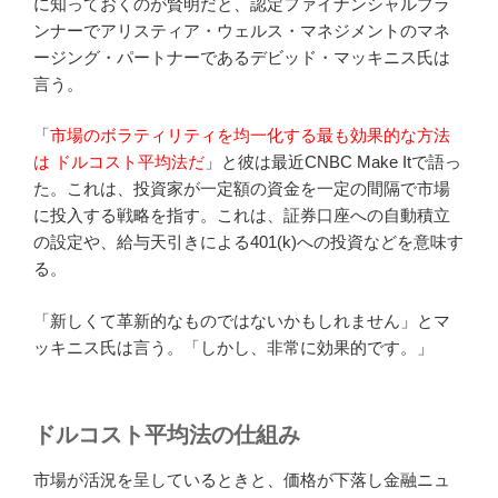
に知っておくのが賢明だと、認定ファイナンシャルプラ
ンナーでアリスティア・ウェルス・マネジメントのマネ
ージング・パートナーであるデビッド・マッキニス氏は
言う。
「
市場のボラティリティを均一化する最も効果的な方法
は ドルコスト平均法だ
」と彼は最近CNBC Make Itで語っ
た。これは、投資家が一定額の資金を一定の間隔で市場
に投入する戦略を指す。これは、証券口座への自動積立
の設定や、給与天引きによる401(k)への投資などを意味す
る。
「新しくて革新的なものではないかもしれません」とマ
ッキニス氏は言う。「しかし、非常に効果的です。」
ドルコスト平均法の仕組み
市場が活況を呈しているときと、価格が下落し金融ニュ