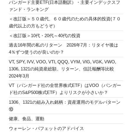
バンガード主要ETF(日本語翻訳）・主要インデックスフ
ァンド・ランキング
＜改訂版＞５０歳代、６０歳代のための具体的投資(７０
歳代以上の方もどうぞ）
＜改訂版＞10代・20代～40代の投資
過去16年間の私のリターン 2026年7月：リタイヤ後は
4％ずつ使うのが良いのか？
VT, SPY, IVV, VOO, VTI, QQQ, VYM, VIG, VGK, VWO,
1306, 1321の純資産総額、リターン、信託報酬等比較
2024年3月
VT（バンガード社の全世界株式ETF）はVOO（バンガー
ド社のS&P500株式ETF）よりリスクが小さいか？
1306、1321の組み入れ銘柄：資産運用のモデルパターン
⑩
健康、食品、運動
ウォーレン・バフェットのアドバイス