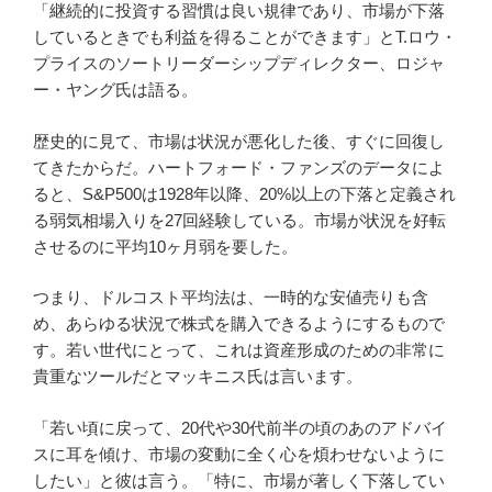
「継続的に投資する習慣は良い規律であり、市場が下落
しているときでも利益を得ることができます」とT.ロウ・
プライスのソートリーダーシップディレクター、ロジャ
ー・ヤング氏は語る。
歴史的に見て、市場は状況が悪化した後、すぐに回復し
てきたからだ。ハートフォード・ファンズのデータ​​によ
ると、S&P500は1928年以降、20%以上の下落と定義され
る弱気相場入りを27回経験している。市場が状況を好転
させるのに平均10ヶ月弱を要した。
つまり、ドルコスト平均法は、一時的な安値売りも含
め、あらゆる状況で株式を購入できるようにするもので
す。若い世代にとって、これは資産形成のための非常に
貴重なツールだとマッキニス氏は言います。
「若い頃に戻って、20代や30代前半の頃のあのアドバイ
スに耳を傾け、市場の変動に全く心を煩わせないように
したい」と彼は言う。「特に、市場が著しく下落してい