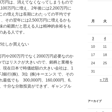
00万円は、消えてなくなってしまうもので
100万円に増え、2年後には2,200万円に
この増え方は長期にわたっての平均です
り、その翌年には2,500万円に増えるかも
月
火
味の範囲だと思える人は精神的余裕をも
のある人です。
3
4
ら2社しか買えない
10
11
17
18
円や200万円でなく2000万円必要なのか
つではリスクが大きいので、銘柄と業種を
24
25
。現在日本で時価総額の大きい会社は、1
31
J銀行(株)、3位 (株)キーエンス で、その
« 7月
でも 300,000円、160,000円、6,
では、十分な分散投資ができず、ギャンブル
アーカイブ