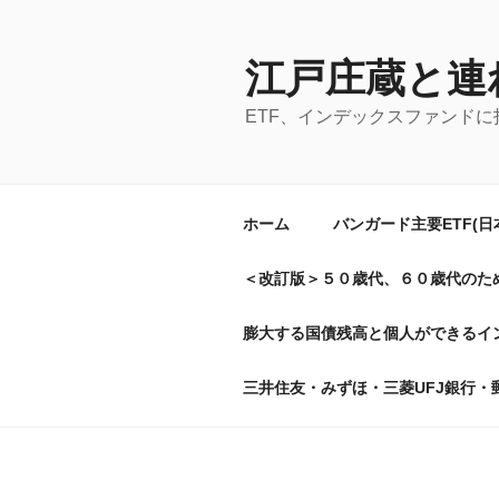
コ
ン
テ
江戸庄蔵と連
ン
ETF、インデックスファンド
ツ
へ
ス
キ
ホーム
バンガード主要ETF(
ッ
プ
＜改訂版＞５０歳代、６０歳代のた
膨大する国債残高と個人ができるイン
三井住友・みずほ・三菱UFJ銀行・