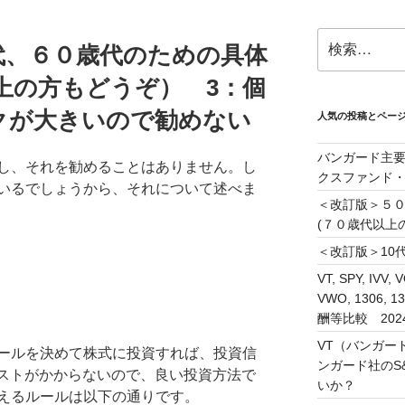
検
代、６０歳代のための具体
索:
上の方もどうぞ） 3：個
クが大きいので勧めない
人気の投稿とペー
バンガード主要
し、それを勧めることはありません。し
クスファンド
いるでしょうから、それについて述べま
＜改訂版＞５
(７０歳代以上
＜改訂版＞10代
VT, SPY, IVV, 
VWO, 1306
酬等比較 202
VT（バンガー
ールを決めて株式に投資すれば、投資信
ンガード社のS&
コストがかからないので、良い投資方法で
いか？
えるルールは以下の通りです。