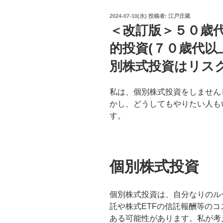
投
2024-07-10(水)
投稿者:
江戸庄蔵
稿
＜改訂版＞５０歳
日:
的投資(７０歳代以
別株式投資はリス
私は、個別株式投資をしません
かし、どうしてもやりたい人も
す。
個別株式投資
個別株式投資は、自分なりのル
託や株式ETFの信託報酬等の
ある可能性があります。私が考