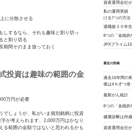
資産運用会社
私の運用実績 
ける7つの方法
以上に分散させる
退職後３０年
もしするなら、それも趣味と割り切っ
8つの「金銭的
ると割り切る
JPXプライム1
長期間そのまま放っておく
最近の投稿
株式投資は趣味の範囲の金
過去16年間の
後は4％ずつ使
最新がん統計 2
000万円が必要
8つの「金銭的
うでしょうが、私がいま個別銘柄に投資
健康診断は何
数字が考えられます。2,000万円はかなり
える範囲の金額ではないと思われるかも
資産運用会社