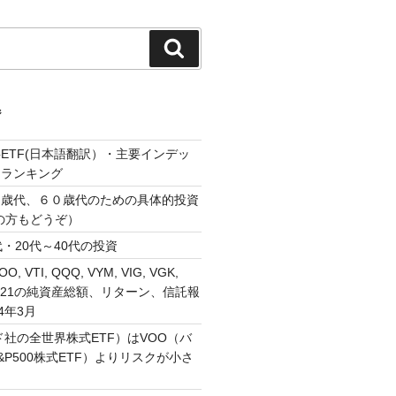
検
索
ジ
ETF(日本語翻訳）・主要インデッ
・ランキング
０歳代、６０歳代のための具体的投資
の方もどうぞ）
・20代～40代の投資
VOO, VTI, QQQ, VYM, VIG, VGK,
, 1321の純資産総額、リターン、信託報
4年3月
ド社の全世界株式ETF）はVOO（バ
P500株式ETF）よりリスクが小さ