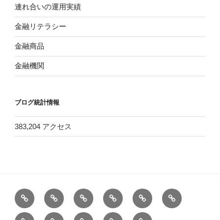
連れ合いの運用実績
金融リテラシー
金融商品
金融機関
ブログ統計情報
383,204 アクセス
ホ
バ
＜
＜
膨
健
ー
ン
改
改
大
康、
1
三
プ
お
注
ム
ガ
訂
訂
す
食