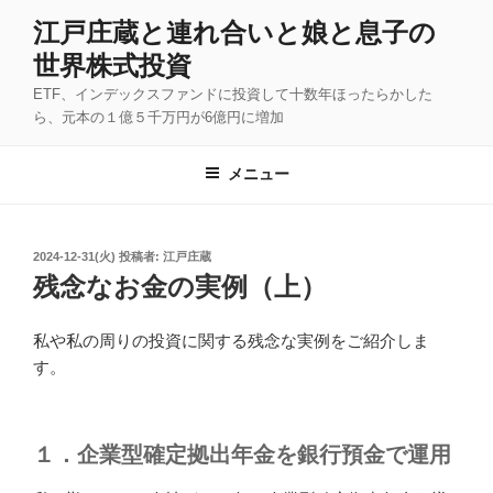
コ
江戸庄蔵と連れ合いと娘と息子の
ン
世界株式投資
テ
ン
ETF、インデックスファンドに投資して十数年ほったらかした
ツ
ら、元本の１億５千万円が6億円に増加
へ
ス
メニュー
キ
ッ
プ
投
2024-12-31(火)
投稿者:
江戸庄蔵
稿
残念なお金の実例（上）
日:
私や私の周りの投資に関する残念な実例をご紹介しま
す。
１．企業型確定拠出年金を銀行預金で運用