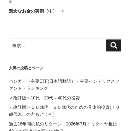
ビ
稿
次
次
ゲ
の
残念なお金の実例（中）
投
ー
稿
シ
ョ
ン
検
検
索
索:
人気の投稿とページ
バンガード主要ETF(日本語翻訳）・主要インデックスフ
ァンド・ランキング
＜改訂版＞10代・20代～40代の投資
＜改訂版＞５０歳代、６０歳代のための具体的投資(７０
歳代以上の方もどうぞ）
過去16年間の私のリターン 2026年7月：リタイヤ後は
4％ずつ使うのが良いのか？