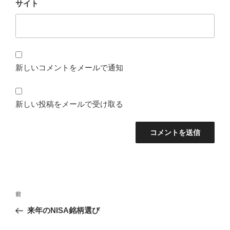
サイト
新しいコメントをメールで通知
新しい投稿をメールで受け取る
投
前
前
稿
の
来年のNISA銘柄選び
ナ
投