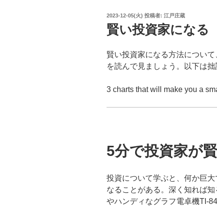
投
2023-12-05(火)
投稿者:
江戸庄蔵
稿
賢い投資家になる
日:
賢い投資家になる方法について、20
を読んで見ましょう。以下は拙
3 charts that will make you a sma
5分で投資家が
投資について学ぶと、何か巨大
なることがある。深く知れば知
やハンディなグラフ電卓機TI-