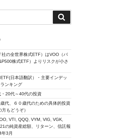
検
索
ジ
ド社の全世界株式ETF）はVOO（バ
P500株式ETF）よりリスクが小さ
ETF(日本語翻訳）・主要インデッ
・ランキング
・20代～40代の投資
０歳代、６０歳代のための具体的投資
の方もどうぞ）
VOO, VTI, QQQ, VYM, VIG, VGK,
, 1321の純資産総額、リターン、信託報
4年3月