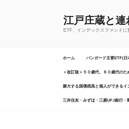
コ
ン
テ
江戸庄蔵と連
ン
ETF、インデックスファンド
ツ
へ
ス
キ
ホーム
バンガード主要ETF(
ッ
プ
＜改訂版＞５０歳代、６０歳代のた
膨大する国債残高と個人ができるイン
三井住友・みずほ・三菱UFJ銀行・