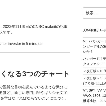
検
索:
23年11月9日のCNBC makeitの記事
人気の投稿とペー
訳です。
VT（バンガー
rter investor in 5 minutes
ンガード社のS&
いか？
バンガード主要
クスファンド
＜改訂版＞10代
賢くなる3つのチャート
＜改訂版＞５
(７０歳代以上
で難解な書物を読んでいるような気分に
VT, SPY, IVV, 
るほど、新しい専門用語やギリシャ文字
VWO, 1306
84を学ばなければならないことに気づく。
酬等比較 202