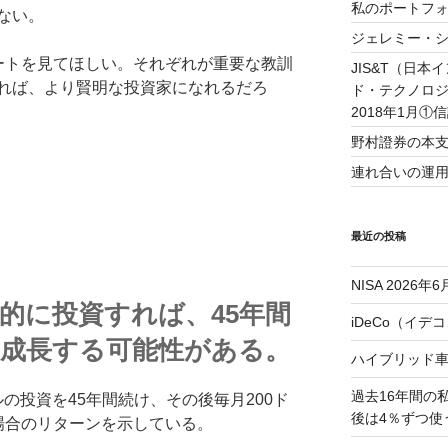
私のポートフォ
ない。
ジェレミー・
ートを見てほしい。それぞれが重要な教訓
JIS&T（日
れば、より賢明な投資家になれるだろ
ド・テクノロ
2018年1月①
野村證券の本支
連れ合いの運用実
最近の投稿
NISA 2026年6
続的に投資すれば、45年間
iDeCo（イデ
に成長する可能性がある。
ハイブリッド
過去16年間の
ルの投資を45年間続け、その後毎月200ド
後は4％ずつ使
場合のリターンを示している。