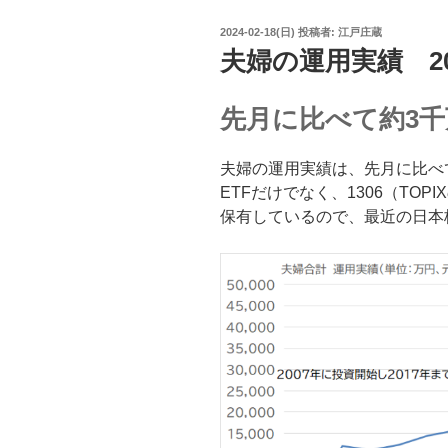
投
2024-02-18(日)
投稿者:
江戸庄蔵
稿
夫婦の運用実績 20
日:
先月に比べて約3千
夫婦の運用実績は、先月に比べ
ETFだけでなく、1306（TOP
保有しているので、最近の日本