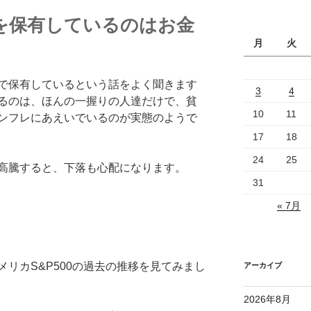
を保有しているのはお金
月
火
で保有しているという話をよく聞きます
3
4
るのは、ほんの一握りの人達だけで、貧
10
11
ンフレにあえいでいるのが実態のようで
17
18
24
25
高騰すると、下落も心配になります。
31
« 7月
リカS&P500の過去の推移を見てみまし
アーカイブ
2026年8月