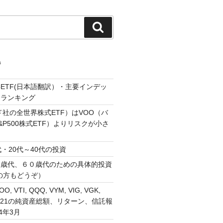
検
索
ジ
ETF(日本語翻訳）・主要インデッ
・ランキング
ド社の全世界株式ETF）はVOO（バ
P500株式ETF）よりリスクが小さ
・20代～40代の投資
０歳代、６０歳代のための具体的投資
の方もどうぞ）
VOO, VTI, QQQ, VYM, VIG, VGK,
, 1321の純資産総額、リターン、信託報
4年3月