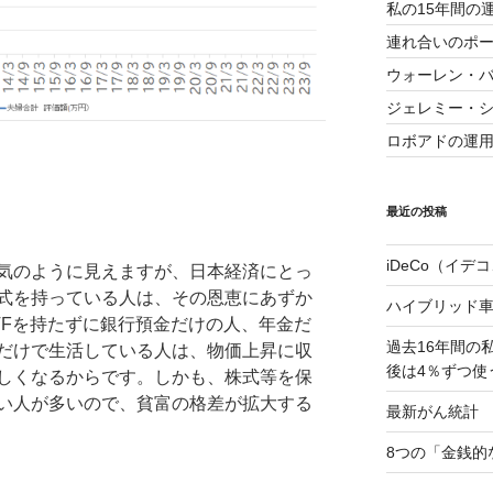
私の15年間の
連れ合いのポー
ウォーレン・バ
ジェレミー・
ロボアドの運
最近の投稿
iDeCo（イデ
気のように見えますが、日本経済にとっ
式を持っている人は、その恩恵にあずか
ハイブリッド
TFを持たずに銀行預金だけの人、年金だ
過去16年間の
だけで生活している人は、物価上昇に収
後は4％ずつ使
しくなるからです。しかも、株式等を保
い人が多いので、貧富の格差が拡大する
最新がん統計 2
8つの「金銭的