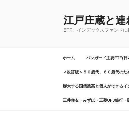
コ
ン
テ
江戸庄蔵と連
ン
ETF、インデックスファンド
ツ
へ
ス
キ
ホーム
バンガード主要ETF(
ッ
プ
＜改訂版＞５０歳代、６０歳代のた
膨大する国債残高と個人ができるイン
三井住友・みずほ・三菱UFJ銀行・