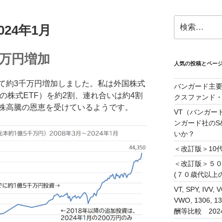
検
24年1月
索:
万円増加
人気の投稿とペー
て約3千万円増加しました。私は外国株式
バンガード主要
IXの株式ETF）を約2割、連れ合いは約4割
クスファンド
株高騰の恩恵を受けているようです。
VT（バンガー
ンガード社のS&
いか？
＜改訂版＞10代
＜改訂版＞５
(７０歳代以上
VT, SPY, IVV, 
VWO, 1306
酬等比較 202