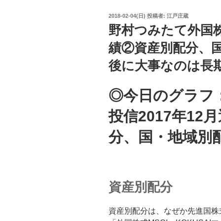
投
2018-02-04(日)
投稿者:
江戸庄蔵
稿
野村つみたて外国株
日:
績②資産別配分、
後に大事なのは長
◎今日のグラフ
投信2017年1
分、国・地域別
資産別配分
資産別配分は、なぜか先進国株