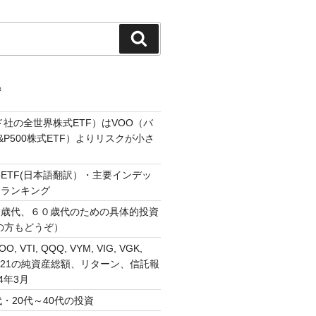
検
索
ジ
ド社の全世界株式ETF）はVOO（バ
P500株式ETF）よりリスクが小さ
ETF(日本語翻訳）・主要インデッ
・ランキング
０歳代、６０歳代のための具体的投資
の方もどうぞ）
VOO, VTI, QQQ, VYM, VIG, VGK,
, 1321の純資産総額、リターン、信託報
4年3月
・20代～40代の投資