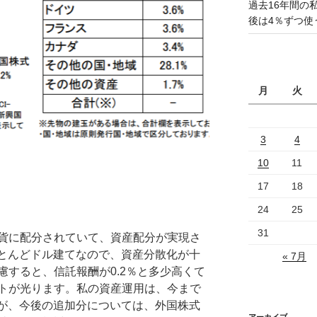
過去16年間の
後は4％ずつ使
月
火
3
4
10
11
17
18
24
25
31
貨に配分されていて、資産配分が実現さ
ほとんどドル建てなので、資産分散化が十
« 7月
慮すると、信託報酬が0.2％と多少高くて
トが光ります。私の資産運用は、今まで
たが、今後の追加分については、外国株式