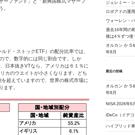
Iマザーファンド」と「新興国株式マザーフ
ジェレミー・
う。
ロボアドの運
ウォーレン・
過去16年間の
後は4％ずつ使
オルカン か S
ールド・ストックETF）の配分比率では、
年8月
すので、数字的には同じ割合です。しか
で、日本抜きVTなら、アメリカは６１％に
最近の投稿
メリカのウエイトが小さくなります。どち
割を超えていますので、世界の株式市場に
オルカン か S
ります。
年8月
NISA 2026年6
iDeCo（イデ
ハイブリッド