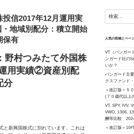
検
投信2017年12月運用実
索:
国・地域別配分：積立開始
期保有
人気の投稿とペー
VT（バンガー
：野村つみたて外国株
ンガード社のS&
いか？
2月運用実績②資産別配
バンガード主要
配分
クスファンド
＜改訂版＞５
(７０歳代以上
VT, SPY, IVV, 
VWO, 1306
酬等比較 202
＜改訂版＞10代
式と新興国株式に別れています。これは