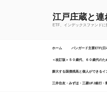
コ
ン
テ
江戸庄蔵と連
ン
ETF、インデックスファンド
ツ
へ
ス
キ
ホーム
バンガード主要ETF(
ッ
プ
＜改訂版＞５０歳代、６０歳代のた
膨大する国債残高と個人ができるイン
三井住友・みずほ・三菱UFJ銀行・