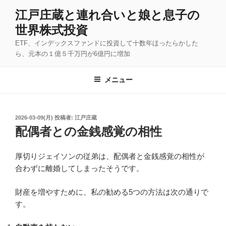
コ
江戸庄蔵と連れ合いと娘と息子の
ン
世界株式投資
テ
ン
ETF、インデックスファンドに投資して十数年ほったらかした
ツ
ら、元本の１億５千万円が6億円に増加
へ
ス
メニュー
キ
ッ
プ
投
2026-03-09(月)
投稿者:
江戸庄蔵
稿
配偶者との金銭感覚の相性
日:
厚切りジェイソンの従弟は、配偶者と金銭感覚の相性が
合わずに離婚してしまったそうです。
財産を増やすために、私の勧める5つの方法は次の通りで
す。