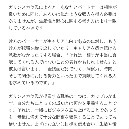
ガリンスカヤ氏によると、あなたとパートナーは相性が
良いために同じ、あるいは似たような収入を得る必要は
ありませんが、生産性と野心に関する考え方はより一致
しているべきです
片方のパートナーがキャリア志向であるのに対し、もう
片方が転職を繰り返していたり​​、キャリアを築き続ける
意欲がなかったりする場合、「それは、相手が本当に貢
献してくれる人ではないことの表れかもしれません」と
彼女は言います。「金銭面だけでなく、洞察力、時間、
そして関係における努力といった面で貢献してくれる人
を求めているのです。」
ガリンスカヤ氏が提案する戦略の一つは、カップルがま
ず、自分たちにとっての成功とは何かを定義することで
す。それは、一緒にビジネスを立ち上げることであって
も、老後に備えて十分な貯蓄を確保することであっても
構いません。まずはお互いに目標を伝え合い、生活や優