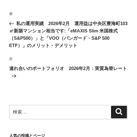
投
前
前
稿
の
私の運用実績 2026年2月 運用益は中央区豊海町103
ナ
投
㎡新築マンション相当です:「eMAXIS Slim 米国株式
ビ
稿
（S&P500）」と「VOO（バンガード・S&P 500
ゲ
ETF）」のメリット・デメリット
ー
次
次
シ
の
連れ合いのポートフォリオ 2026年2月：実質為替レート
ョ
投
ン
稿
検
検
索
索:
人気の投稿とページ