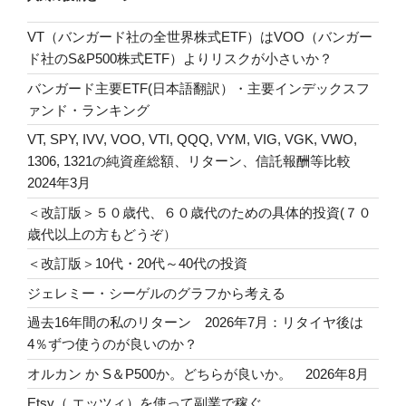
VT（バンガード社の全世界株式ETF）はVOO（バンガー
ド社のS&P500株式ETF）よりリスクが小さいか？
バンガード主要ETF(日本語翻訳）・主要インデックスフ
ァンド・ランキング
VT, SPY, IVV, VOO, VTI, QQQ, VYM, VIG, VGK, VWO,
1306, 1321の純資産総額、リターン、信託報酬等比較
2024年3月
＜改訂版＞５０歳代、６０歳代のための具体的投資(７０
歳代以上の方もどうぞ）
＜改訂版＞10代・20代～40代の投資
ジェレミー・シーゲルのグラフから考える
過去16年間の私のリターン 2026年7月：リタイヤ後は
4％ずつ使うのが良いのか？
オルカン か S＆P500か。どちらが良いか。 2026年8月
Etsy（ エッツィ）を使って副業で稼ぐ