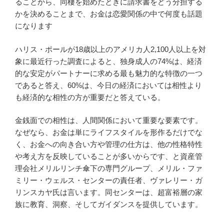
ることから、同棲を始めたときに請求書をどう分担する
かを決めることまで、お金は恋愛関係の中で何度も話題
になります
ハリス・ポールが18歳以上のアメリカ人2,100人以上を対
象に最近行った調査によると、独身成人の74%は、経済
的な安定がパートナーに求める最も魅力的な特徴の一つ
であると答え、60%は、今日の経済においては相性より
も経済的な相性の方が重要だと答えている。
金銭面での相性は、人間関係において重要な要素です。
なぜなら、お金は単にライフスタイルを形作るだけでな
く、お金への向き合い方や管理の仕方は、他の性格特性
や考え方を反映していることが多いからです、と資産管
理会社メリルリンチ傘下の専門グループ、メリル・ファ
ミリー・ウェルス・センターの責任者、ヴァレリー・ガ
リンスカヤ氏は言います。同センターは、超富裕層の家
族に教育、洞察、そしてガイダンスを提供しています。