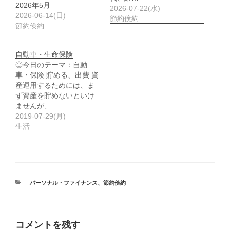
2026年5月
2026-07-22(水)
2026-06-14(日)
節約倹約
節約倹約
自動車・生命保険
◎今日のテーマ：自動
車・保険 貯める、出費 資
産運用するためには、ま
ず資産を貯めないといけ
ませんが、…
2019-07-29(月)
生活
カ
パーソナル・ファイナンス
、
節約倹約
テ
ゴ
リ
ー
コメントを残す