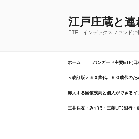
コ
ン
テ
江戸庄蔵と連
ン
ETF、インデックスファンド
ツ
へ
ス
キ
ホーム
バンガード主要ETF(
ッ
プ
＜改訂版＞５０歳代、６０歳代のた
膨大する国債残高と個人ができるイン
三井住友・みずほ・三菱UFJ銀行・