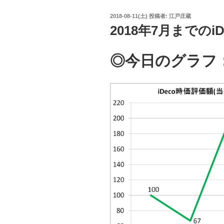
投
2018-08-11(土)
投稿者:
江戸庄蔵
稿
2018年7月までのiD
日:
◎今日のグラフ：