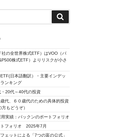
検
索
ジ
ド社の全世界株式ETF）はVOO（バ
P500株式ETF）よりリスクが小さ
ETF(日本語翻訳）・主要インデッ
・ランキング
・20代～40代の投資
０歳代、６０歳代のための具体的投資
の方もどうぞ）
運用実績：パックンのポートフォリオ
トフォリオ 2025年7月
フェットによる「7つの富の公式」