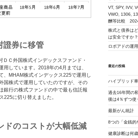
VT, SPY, IVV, 
VWO, 1306
酬等比較 202
株式と債券は
は安全ですか
村證券に移管
ロボアドの運
野村ＤＣ外国株式インデックスファンド・
最近の投稿
用しています。2018年の4月までは、
、MHAM株式インデックス225で運用し
ハイブリッド
外国株式で運用していたのですが、その
ほ銀行の株式ファンドの中で最も信託報
過去16年間の
ス225に切り替えました。
後は4％ずつ使
最新がん統計 2
8つの「金銭的
ンドのコストが大幅低減
健康診断は何