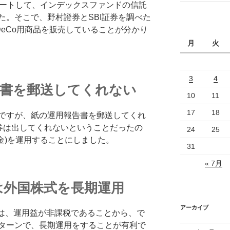
がスタートして、インデックスファンドの信託
た。そこで、野村證券とSBI証券を調べた
iDeCo用商品を販売していることが分かり
月
火
3
4
告書を郵送してくれない
10
11
17
18
ですが、紙の運用報告書を郵送してくれ
証券は出してくれないということだったの
24
25
金)を運用することにしました。
31
« 7月
のは外国株式を長期運用
アーカイブ
ては、運用益が非課税であることから、で
ターンで、長期運用をすることが有利で