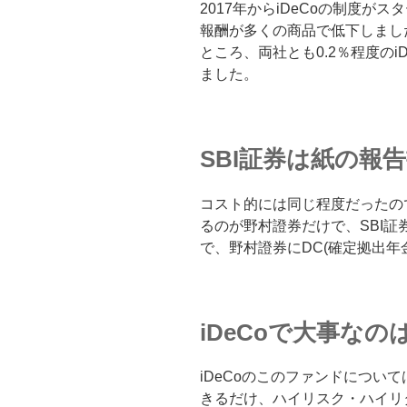
2017年からiDeCoの制度
報酬が多くの商品で低下しまし
ところ、両社とも0.2％程度の
ました。
SBI証券は紙の報
コスト的には同じ程度だったの
るのが野村證券だけで、SBI
で、野村證券にDC(確定拠出年
iDeCoで大事な
iDeCoのこのファンドについ
きるだけ、ハイリスク・ハイリ