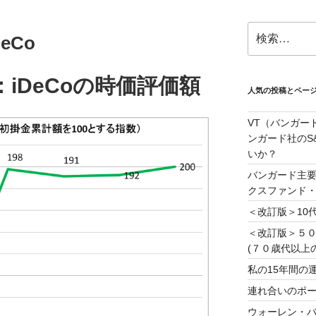
検
eCo
索:
iDeCoの時価評価額
人気の投稿とペー
VT（バンガー
ンガード社のS&
いか？
バンガード主要
クスファンド
＜改訂版＞10代
＜改訂版＞５
(７０歳代以上
私の15年間の
連れ合いのポー
ウォーレン・バ