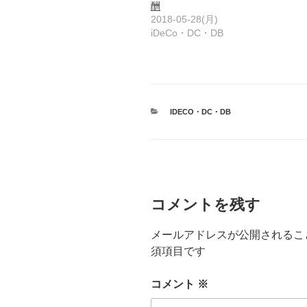
酬
2018-05-28(月)
iDeCo・DC・DB
カ
IDECO・DC・DB
テ
ゴ
リ
ー
コメントを残す
メールアドレスが公開されるこ
須項目です
コメント
※