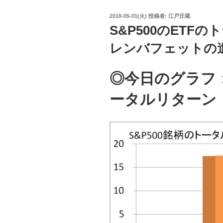
投
2018-05-01(火)
投稿者:
江戸庄蔵
稿
S&P500のETF
日:
レンバフェットの
◎今日のグラフ：S
ータルリターン