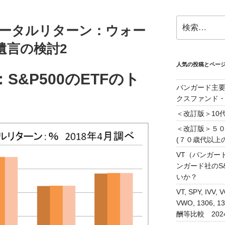
検
のトータルリターン：ウォー
索:
遺言の検討2
人気の投稿とペー
&P500のETFのト
バンガード主要
クスファンド
＜改訂版＞10代
＜改訂版＞５
(７０歳代以上
VT（バンガー
ンガード社のS&
いか？
VT, SPY, IVV, 
VWO, 1306
酬等比較 202