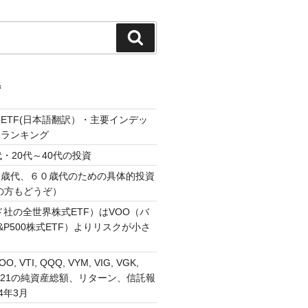
検
索
ジ
ETF(日本語翻訳）・主要インデッ
・ランキング
・20代～40代の投資
０歳代、６０歳代のための具体的投資
の方もどうぞ）
ド社の全世界株式ETF）はVOO（バ
P500株式ETF）よりリスクが小さ
VOO, VTI, QQQ, VYM, VIG, VGK,
, 1321の純資産総額、リターン、信託報
4年3月