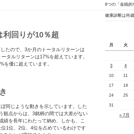
8つの「金銭的
健康診断は何
は利回りが10％超
月
火
下落したので、3か月のトータルリターンは
トータルリターンは17%を超えています。
0%を優に超えています。
3
4
10
11
17
18
き
24
25
31
ともほぼ同じような動きを示しています。した
う観点からは、3銘柄の間では大差がない
« 7月
成績を長年にわたって納め、しかも、こ
上位1位、2位、4位を占めているわけです