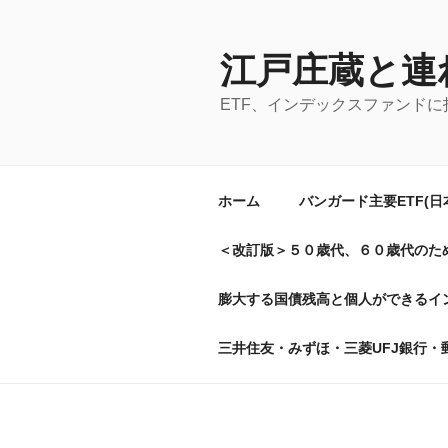
コ
ン
テ
江戸庄蔵と連
ン
ETF、インデックスファンド
ツ
へ
ス
キ
ホーム
バンガード主要ETF(
ッ
プ
＜改訂版＞５０歳代、６０歳代のた
膨大する国債残高と個人ができるイン
三井住友・みずほ・三菱UFJ銀行・