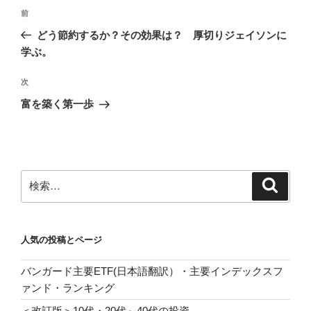
投
前
前
稿
の
どう節約するか？その効果は？ 厚切りジェイソンに
ナ
投
学ぶ。
ビ
稿
ゲ
次
次
の
ー
富を築く第一歩
投
シ
稿
ョ
ン
検
検
索
索:
人気の投稿とページ
バンガード主要ETF(日本語翻訳）・主要インデックスフ
ァンド・ランキング
＜改訂版＞10代・20代～40代の投資