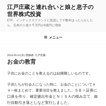
コ
江戸庄蔵と連れ合いと娘と息子の
ン
世界株式投資
テ
ン
ETF、インデックスファンドに投資して十数年ほったらかした
ツ
ら、元本の１億５千万円が6億円に増加
へ
ス
メニュー
キ
ッ
プ
投
2024-05-01(水)
投稿者:
江戸庄蔵
稿
お金の教育
日:
子供にお金のことを教えるのは結構難しいものです。
子供たちが社会人になった時に、お金のことについてＡ
４一枚まとめて、重要項目を教えました。
ＳＢＩ証券に
口座を作り、
確定拠出年金とＮＩＳＡの積み立て、銀
行自動引き落としなど実行しました。