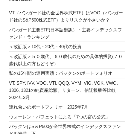
VT（バンガード社の全世界株式ETF）はVOO（バンガー
ド社のS&P500株式ETF）よりリスクが小さいか？
バンガード主要ETF(日本語翻訳）・主要インデックスフ
ァンド・ランキング
＜改訂版＞10代・20代～40代の投資
＜改訂版＞５０歳代、６０歳代のための具体的投資(７０
歳代以上の方もどうぞ）
私の15年間の運用実績：パックンのポートフォリオ
VT, SPY, IVV, VOO, VTI, QQQ, VYM, VIG, VGK, VWO,
1306, 1321の純資産総額、リターン、信託報酬等比較
2024年3月
連れ合いのポートフォリオ 2025年7月
ウォーレン・バフェットによる「7つの富の公式」
パックンはS＆P500か全世界株式のインデックスファン
ドを推奨 下