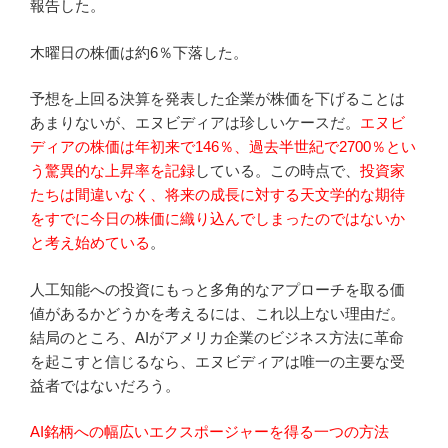
報告した。
木曜日の株価は約6％下落した。
予想を上回る決算を発表した企業が株価を下げることは
あまりないが、エヌビディアは珍しいケースだ。
エヌビ
ディアの株価は年初来で146％、過去半世紀で2700％とい
う驚異的な上昇率を記録
している。この時点で、
投資家
たちは間違いなく、将来の成長に対する天文学的な期待
をすでに今日の株価に織り込んでしまったのではないか
と考え始めている
。
人工知能への投資にもっと多角的なアプローチを取る価
値があるかどうかを考えるには、これ以上ない理由だ。
結局のところ、AIがアメリカ企業のビジネス方法に革命
を起こすと信じるなら、エヌビディアは唯一の主要な受
益者ではないだろう。
AI銘柄への幅広いエクスポージャーを得る一つの方法