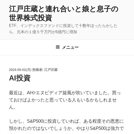
コ
江戸庄蔵と連れ合いと娘と息子の
ン
世界株式投資
テ
ン
ETF、インデックスファンドに投資して十数年ほったらかした
ツ
ら、元本の１億５千万円が6億円に増加
へ
ス
メニュー
キ
ッ
プ
投
2024-09-02(月)
投稿者:
江戸庄蔵
稿
AI投資
日:
最近は、AIやエヌビディア旋風が吹いていました。買っ
ておけばよかったと思っている人もいるかもしれませ
ん。
しかし、S&P500に投資していれば、ある程度その恩恵に
預かれたのではないでしょうか。やはりS&P500は強力で