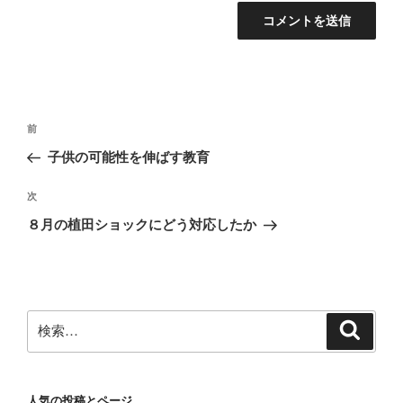
投
前
前
稿
の
子供の可能性を伸ばす教育
ナ
投
ビ
稿
次
次
ゲ
の
８月の植田ショックにどう対応したか
投
ー
稿
シ
ョ
ン
検
検
索
索:
人気の投稿とページ