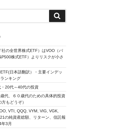
検
索
ジ
ド社の全世界株式ETF）はVOO（バ
P500株式ETF）よりリスクが小さ
ETF(日本語翻訳）・主要インデッ
・ランキング
・20代～40代の投資
０歳代、６０歳代のための具体的投資
の方もどうぞ）
VOO, VTI, QQQ, VYM, VIG, VGK,
, 1321の純資産総額、リターン、信託報
4年3月