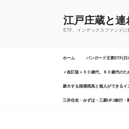
コ
ン
テ
江戸庄蔵と連
ン
ETF、インデックスファンド
ツ
へ
ス
キ
ホーム
バンガード主要ETF(
ッ
プ
＜改訂版＞５０歳代、６０歳代のた
膨大する国債残高と個人ができるイン
三井住友・みずほ・三菱UFJ銀行・