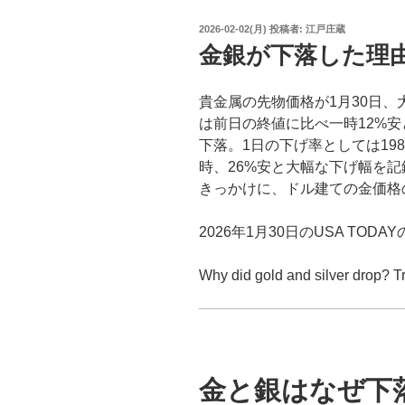
投
2026-02-02(月)
投稿者:
江戸庄蔵
稿
金銀が下落した理
日:
貴金属の先物価格が1月30日
は前日の終値に比べ一時12%安
下落。1日の下げ率としては19
時、26%安と大幅な下げ幅を
きっかけに、ドル建ての金価格
2026年1月30日のUSA TO
Why did gold and silver drop? Tr
金と銀はなぜ下