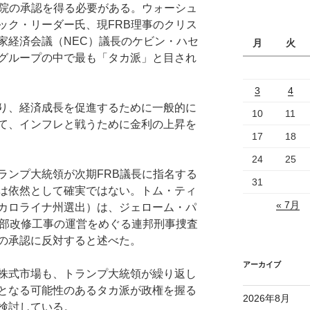
上院の承認を得る必要がある。ウォーシュ
ック・リーダー氏、現FRB理事のクリス
家経済会議（NEC）議長のケビン・ハセ
月
火
グループの中で最も「タカ派」と目され
3
4
り、経済成長を促進するために一般的に
10
11
て、インフレと戦うために金利の上昇を
17
18
24
25
ランプ大統領が次期FRB議長に指名する
31
は依然として確実ではない。トム・ティ
« 7月
カロライナ州選出）は、ジェローム・パ
本部改修工事の運営をめぐる連邦刑事捜査
の承認に反対すると述べた。
アーカイブ
株式市場も、トランプ大統領が繰り返し
となる可能性のあるタカ派が政権を握る
2026年8月
検討している。