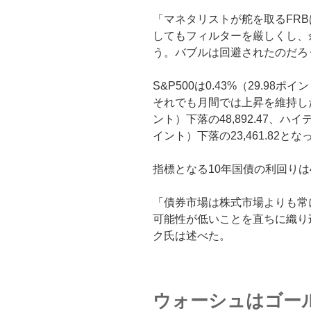
「マネタリストが舵を取るFRB
してもフィルターを厳しくし、
う。バブルは回避されたのだろ
S&P500は0.43%（29.98ポ
それでも月間では上昇を維持した。
ント）下落の48,892.47、ハイ
イント）下落の23,461.82とな
指標となる10年国債の利回りは4
「債券市場は株式市場よりも常
可能性が低いことを直ちに織り
ク氏は述べた。
ウォーシュはゴー