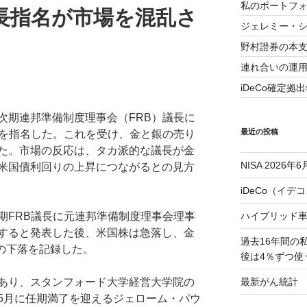
私のポートフォ
議長指名が市場を混乱さ
ジェレミー・
野村證券の本支
連れ合いの運用実
iDeCo確定拠出
次期連邦準備制度理事会（FRB）議長に
最近の投稿
事を指名した。これを受け、金と銀の売り
た。市場の反応は、タカ派的な議長が金
NISA 2026年6
米国債利回りの上昇につながるとの見方
iDeCo（イデ
期FRB議長に元連邦準備制度理事会理事
ハイブリッド
すると発表した後、米国株は急落し、金
過去16年間の
での下落を記録した。
後は4％ずつ使
あり、スタンフォード大学経営大学院の
最新がん統計 2
5月に任期満了を迎えるジェローム・パウ