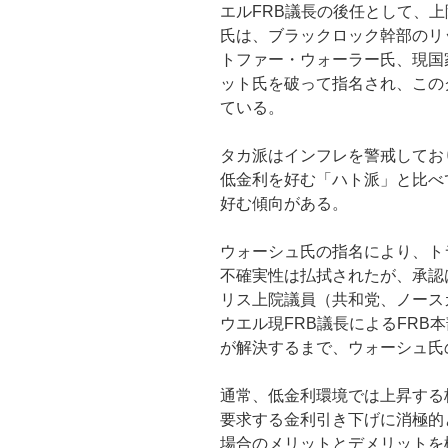
エルFRB議長の後任として、
氏は、ブラックロック幹部のリ
トファー・ウォーラー氏、現国
ット氏を破って指名され、この
ている。
タカ派はインフレを警戒してお
低金利を好む「ハト派」と比べ
好む傾向がある。
ウォーシュ氏の指名により、ト
不確実性は払拭されたが、承認
リス上院議員（共和党、ノース
ウエル現FRB議長によるFRB
が解決するまで、ウォーシュ氏
通常、低金利環境では上昇する
要求する金利引き下げに消極的
場合のメリットとデメリットを