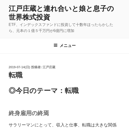
コ
江戸庄蔵と連れ合いと娘と息子の
ン
世界株式投資
テ
ン
ETF、インデックスファンドに投資して十数年ほったらかした
ツ
ら、元本の１億５千万円が6億円に増加
へ
ス
メニュー
キ
ッ
プ
投
2019-07-14(日)
投稿者:
江戸庄蔵
稿
転職
日:
◎今日のテーマ：転職
終身雇用の終焉
サラリーマンにとって、収入と仕事、転職は大きな関係