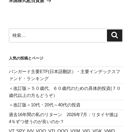
米国株式配当貴族
投
ー
稿
シ
ョ
ン
検
検
索
索:
人気の投稿とページ
バンガード主要ETF(日本語翻訳）・主要インデックスフ
ァンド・ランキング
＜改訂版＞５０歳代、６０歳代のための具体的投資(７０
歳代以上の方もどうぞ）
＜改訂版＞10代・20代～40代の投資
過去16年間の私のリターン 2026年7月：リタイヤ後は
4％ずつ使うのが良いのか？
VT, SPY, IVV, VOO, VTI, QQQ, VYM, VIG, VGK, VWO,