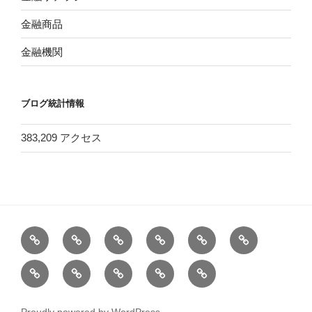
金融商品
金融機関
ブログ統計情報
383,209 アクセス
ホ
バ
＜
＜
膨
健
ー
ン
改
改
大
康、
1
三
プ
お
注
ム
ガ
訂
訂
す
食
年
井
ロ
問
意
ー
版
版
る
品、
で
住
フ
い
ド
＞
＞
国
運
Proudly powered by WordPress