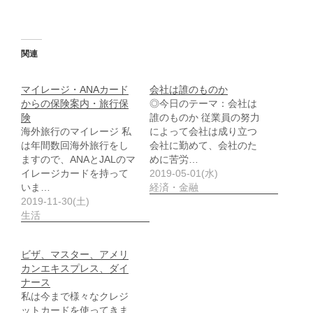
関連
マイレージ・ANAカード
会社は誰のものか
からの保険案内・旅行保
◎今日のテーマ：会社は
険
誰のものか 従業員の努力
海外旅行のマイレージ 私
によって会社は成り立つ
は年間数回海外旅行をし
会社に勤めて、会社のた
ますので、ANAとJALのマ
めに苦労…
イレージカードを持って
2019-05-01(水)
いま…
経済・金融
2019-11-30(土)
生活
ビザ、マスター、アメリ
カンエキスプレス、ダイ
ナース
私は今まで様々なクレジ
ットカードを使ってきま