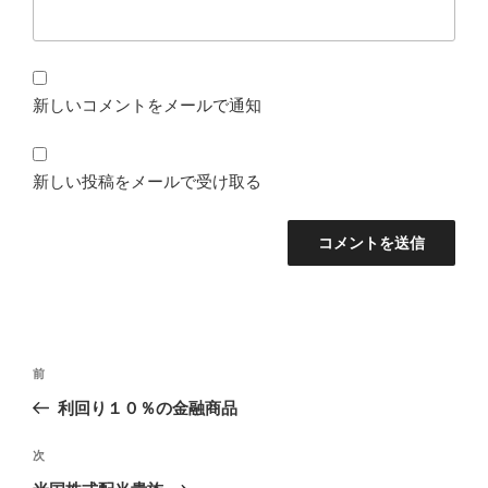
新しいコメントをメールで通知
新しい投稿をメールで受け取る
投
前
前
稿
の
利回り１０％の金融商品
ナ
投
ビ
稿
次
次
ゲ
の