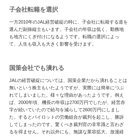
子会社転籍を選択
一方2010年のJAL経営破綻の時に、子会社に転籍する道を
選んだ副操縦士もいます。子会社の年収は低く、勤務地
も地方にくぎ付けになるようです。転職の選択によっ
て、人生も収入も大きく影響を受けます。
国策会社でも潰れる
JALの経営破綻については、国策企業だから潰れることは
無いという株主もいたようですが、実際には簡単につぶ
れてしまいました。様々な理由があったようです。例え
ば、2000年頃、機長の年収は2700万円でしたが、経営赤
字が続いていたので給与を減らして2600万円にしまし
た。するとパイロットの労働組合が裁判を起こし、勝訴
してしまったのです。驚くべき裁判官の非常識と言わざ
るを得ません。それ以外にも、無謀な業容拡大、放漫経