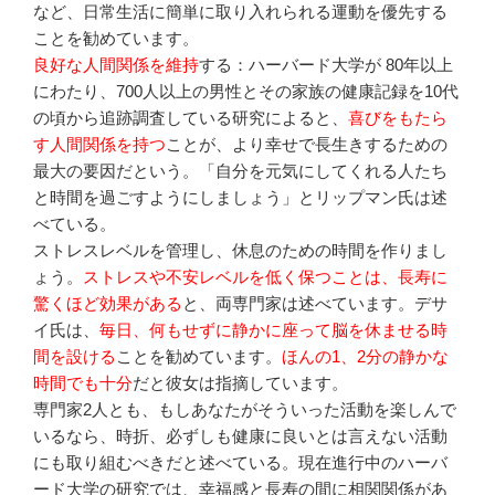
など、日常生活に簡単に取り入れられる運動を優先する
ことを勧めています。
良好な人間関係を維持
する：ハーバード大学が 80年以上
にわたり、700人以上の男性とその家族の健康記録を10代
の頃から追跡調査している研究によると、
喜びをもたら
す人間関係を持つ
ことが、より幸せで長生きするための
最大の要因だという。「自分を元気にしてくれる人たち
と時間を過ごすようにしましょう」とリップマン氏は述
べている。
ストレスレベルを管理し、休息のための時間を作りまし
ょう。
ストレスや不安レベルを低く保つことは、長寿に
驚くほど効果がある
と、両専門家は述べています。デサ
イ氏は、
毎日、何もせずに静かに座って脳を休ませる時
間を設ける
ことを勧めています。
ほんの1、2分の静かな
時間でも十分
だと彼女は指摘しています。
専門家2人とも、もしあなたがそういった活動を楽しんで
いるなら、時折、必ずしも健康に良いとは言えない活動
にも取り組むべきだと述べている。現在進行中のハーバ
ード大学の研究では、幸福感と長寿の間に相関関係があ