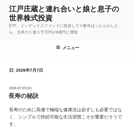
コ
江戸庄蔵と連れ合いと娘と息子の
ン
世界株式投資
テ
ン
ETF、インデックスファンドに投資して十数年ほったらかした
ツ
ら、元本の１億５千万円が6億円に増加
へ
ス
メニュー
キ
ッ
プ
日:
2026年7月7日
投
2026-07-07(火)
稿
長寿の秘訣
日:
長寿のために高価で極端な健康法は必ずしも必要ではな
く、シンプルで持続可能な生活習慣こそが重要だそうで
す。