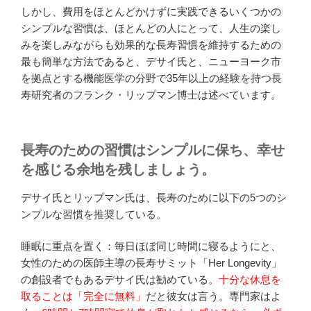
しかし、費用をほとんどかけずに実践できるいくつかの
シンプルな習慣は、ほとんどの人にとって、人生の楽し
みを楽しみながらも効果的な長寿習慣を維持するための
最も簡単な方法であると、デサイ氏と、ニューヨーク市
を拠点とする機能医学の分野で35年以上の経験を持つ長
寿研究者のフランク・リップマン博士は述べています。
長寿のための習慣はシンプルに保ち、幸せ
を感じる余地を残しましょう。
デサイ氏とリップマン氏は、長寿のために以下の5つのシ
ンプルな習慣を推奨している。
睡眠に重点を置く：毎日ほぼ同じ時間に寝るようにと、
女性のための医師主導の長寿サミット「Her Longevity」
の創設者でもあるデサイ氏は勧めている。
十分な休息を
取ることは「完全に無料」
だと彼女は言う。専門家はよ