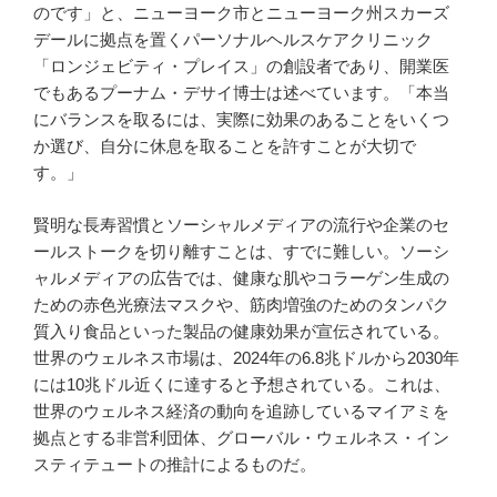
のです」と、ニューヨーク市とニューヨーク州スカーズ
デールに拠点を置くパーソナルヘルスケアクリニック
「ロンジェビティ・プレイス」の創設者であり、開業医
でもあるプーナム・デサイ博士は述べています。「本当
にバランスを取るには、実際に効果のあることをいくつ
か選び、自分に休息を取ることを許すことが大切で
す。」
賢明な長寿習慣とソーシャルメディアの流行や企業のセ
ールストークを切り離すことは、すでに難しい。ソーシ
ャルメディアの広告では、健康な肌やコラーゲン生成の
ための赤色光療法マスクや、筋肉増強のためのタンパク
質入り食品といった製品の健康効果が宣伝されている。
世界のウェルネス市場は、2024年の6.8兆ドルから2030年
には10兆ドル近くに達すると予想されている。これは、
世界のウェルネス経済の動向を追跡しているマイアミを
拠点とする非営利団体、グローバル・ウェルネス・イン
スティテュートの推計によるものだ。