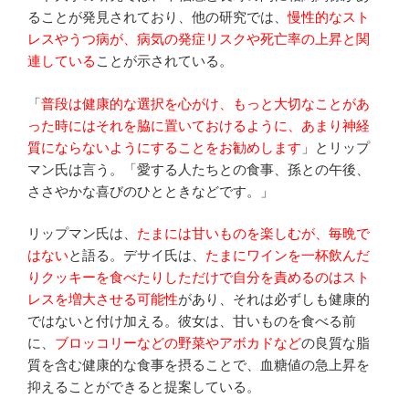
ることが発見されており、他の研究では、
慢性的なスト
レスやうつ病が、病気の発症リスクや死亡率の上昇と関
連している
ことが示されている。
「
普段は健康的な選択を心がけ、もっと大切なことがあ
った時にはそれを脇に置いておけるように、あまり神経
質にならないようにすることをお勧めします
」とリップ
マン氏は言う。「愛する人たちとの食事、孫との午後、
ささやかな喜びのひとときなどです。」
リップマン氏は、
たまには甘いものを楽しむが、毎晩で
はない
と語る。デサイ氏は、
たまにワインを一杯飲んだ
りクッキーを食べたりしただけで自分を責めるのはスト
レスを増大させる可能性
があり、それは必ずしも健康的
ではないと付け加える。彼女は、甘いものを食べる前
に、
ブロッコリーなどの野菜やアボカドなど
の良質な脂
質を含む健康的な食事を摂ることで、血糖値の急上昇を
抑えることができると提案している。