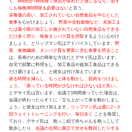
く、
6時間か7時間寝て休息が取れたと感じるなら、必ず
しも毎晩8時間寝る必要はない
と言う。
栄養価の高い、加工されていない自然食品を中心とした
食事
を心がけましょう。
野菜や全粒穀物など、未加工ま
たは最小限の加工しか施されていない自然食品をできる
だけ多く摂り、毎食タンパク質を摂取
するように心がけ
ましょう、とリップマン氏はアドバイスしています。
野
菜、食物繊維、タンパク質を豊富に含む食事を摂ること
は、長寿のための簡単な方法だとデサイ氏は言います。
自宅で頻繁に料理をし、加工食品や超加工食品はできる
だけ避けましょう、と彼女は付け加えています。
座る時間を減らし、もっと体を動かし、筋肉をつけまし
ょう。「座っている時間が少なければ少ないほど良い」
とデサイ氏は言います。会議で1時間座っていた場合は、
会議が終わったらすぐに「立ち上がって体を動かしまし
ょう」と彼女は付け加えます。
リップマン氏は週に2～3
回ウェイトトレーニングを行い、毎日歩く
ことを推奨し
ており、デサイ氏は、抱っこ紐で赤ちゃんを抱っこして
散歩したり、
会議の合間に腕立て伏せを数回したりする