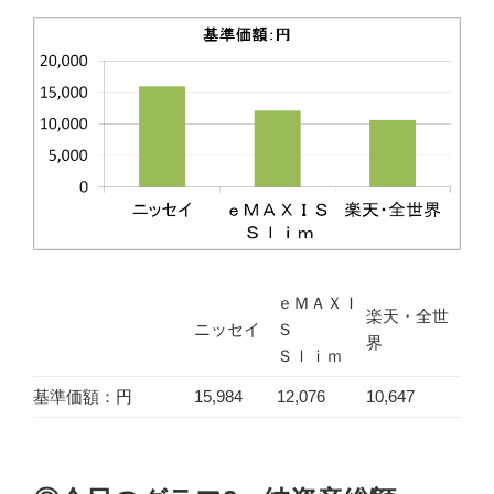
ｅＭＡＸＩ
楽天・全世
ニッセイ
Ｓ
界
Ｓｌｉｍ
基準価額：円
15,984
12,076
10,647