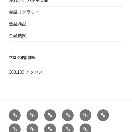
連れ合いの運用実績
金融リテラシー
金融商品
金融機関
ブログ統計情報
383,180 アクセス
ホ
バ
＜
＜
膨
健
ー
ン
改
改
大
康、
1
三
プ
お
注
ム
ガ
訂
訂
す
食