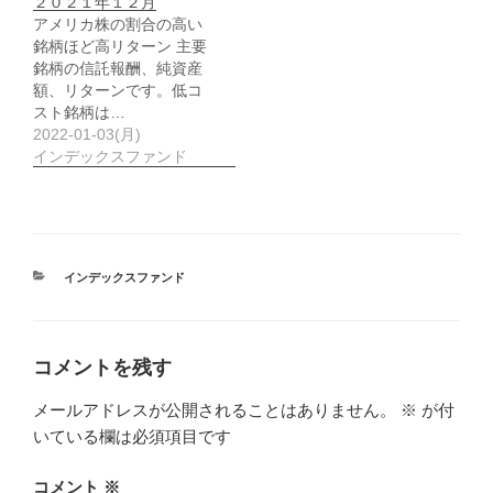
２０２１年１２月
アメリカ株の割合の高い
銘柄ほど高リターン 主要
銘柄の信託報酬、純資産
額、リターンです。低コ
スト銘柄は…
2022-01-03(月)
インデックスファンド
カ
インデックスファンド
テ
ゴ
リ
ー
コメントを残す
メールアドレスが公開されることはありません。
※
が付
いている欄は必須項目です
コメント
※