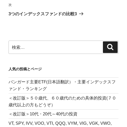
ビ
稿
次
次
ゲ
の
3つのインデックスファンドの比較3
投
ー
稿
シ
ョ
ン
検
検
索
索:
人気の投稿とページ
バンガード主要ETF(日本語翻訳）・主要インデックスフ
ァンド・ランキング
＜改訂版＞５０歳代、６０歳代のための具体的投資(７０
歳代以上の方もどうぞ）
＜改訂版＞10代・20代～40代の投資
VT, SPY, IVV, VOO, VTI, QQQ, VYM, VIG, VGK, VWO,