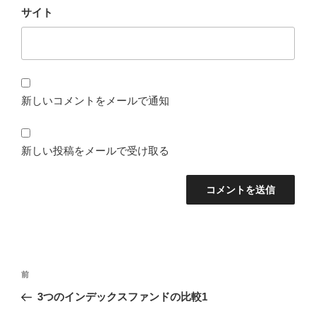
サイト
新しいコメントをメールで通知
新しい投稿をメールで受け取る
投
前
前
稿
の
3つのインデックスファンドの比較1
ナ
投