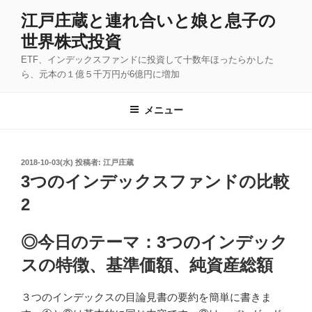
コ
江戸庄蔵と連れ合いと娘と息子の
ン
世界株式投資
テ
ン
ETF、インデックスファンドに投資して十数年ほったらかした
ツ
ら、元本の１億５千万円が6億円に増加
へ
ス
メニュー
キ
ッ
プ
投
2018-10-03(水)
投稿者:
江戸庄蔵
稿
3つのインデックスファンドの比較
日:
2
◎今日のテーマ：3つのインデック
スの特徴、基準価額、純資産総額
３つのインデックスの目論見書の要約を簡単に書きま