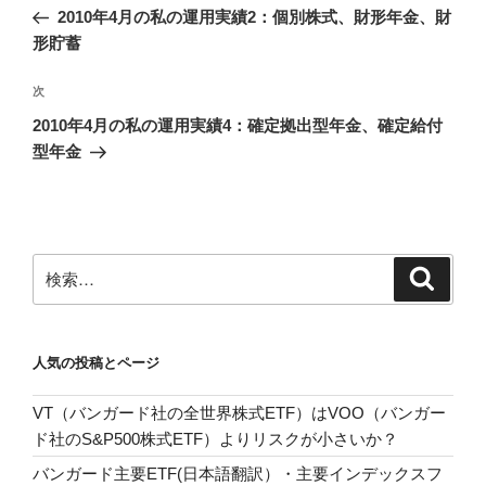
稿
の
2010年4月の私の運用実績2：個別株式、財形年金、財
ナ
投
形貯蓄
ビ
稿
ゲ
次
次
の
ー
2010年4月の私の運用実績4：確定拠出型年金、確定給付
投
シ
型年金
稿
ョ
ン
検
検
索
索:
人気の投稿とページ
VT（バンガード社の全世界株式ETF）はVOO（バンガー
ド社のS&P500株式ETF）よりリスクが小さいか？
バンガード主要ETF(日本語翻訳）・主要インデックスフ