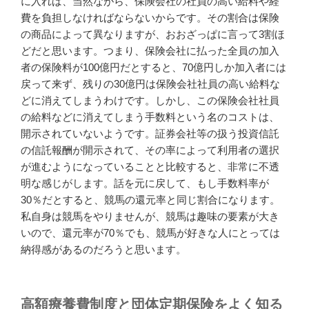
に入れば、当然ながら、保険会社の社員の高い給料や経
費を負担しなければならないからです。その割合は保険
の商品によって異なりますが、おおざっぱに言って3割ほ
どだと思います。つまり、保険会社に払った全員の加入
者の保険料が100億円だとすると、70億円しか加入者には
戻って来ず、残りの30億円は保険会社社員の高い給料な
どに消えてしまうわけです。しかし、この保険会社社員
の給料などに消えてしまう手数料という名のコストは、
開示されていないようです。証券会社等の扱う投資信託
の信託報酬が開示されて、その率によって利用者の選択
が進むようになっていることと比較すると、非常に不透
明な感じがします。話を元に戻して、もし手数料率が
30％だとすると、競馬の還元率と同じ割合になります。
私自身は競馬をやりませんが、競馬は趣味の要素が大き
いので、還元率が70％でも、競馬が好きな人にとっては
納得感があるのだろうと思います。
高額療養費制度と団体定期保険をよく知る