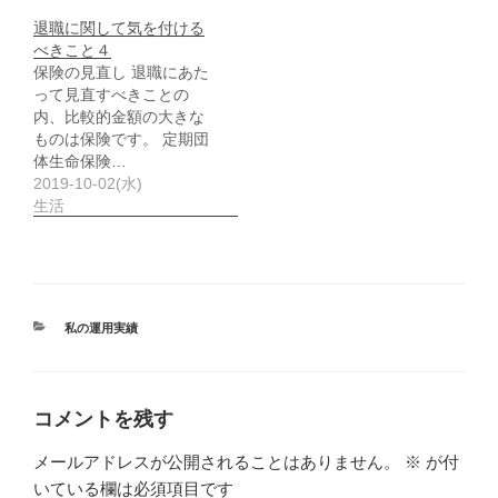
退職に関して気を付ける
べきこと４
保険の見直し 退職にあた
って見直すべきことの
内、比較的金額の大きな
ものは保険です。 定期団
体生命保険…
2019-10-02(水)
生活
カ
私の運用実績
テ
ゴ
リ
ー
コメントを残す
メールアドレスが公開されることはありません。
※
が付
いている欄は必須項目です