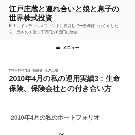
コ
江戸庄蔵と連れ合いと娘と息子の
ン
世界株式投資
テ
ン
ETF、インデックスファンドに投資して十数年ほったらかした
ツ
ら、元本の１億５千万円が6億円に増加
へ
ス
メニュー
キ
ッ
プ
投
2017-11-27(月)
投稿者:
江戸庄蔵
稿
2010年4月の私の運用実績3：生命
日:
保険、保険会社との付き合い方
2010年4月の私のポートフォリオ