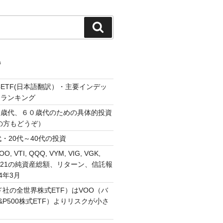
検
索
ジ
ETF(日本語翻訳）・主要インデッ
・ランキング
０歳代、６０歳代のための具体的投資
の方もどうぞ）
・20代～40代の投資
VOO, VTI, QQQ, VYM, VIG, VGK,
, 1321の純資産総額、リターン、信託報
4年3月
ド社の全世界株式ETF）はVOO（バ
P500株式ETF）よりリスクが小さ