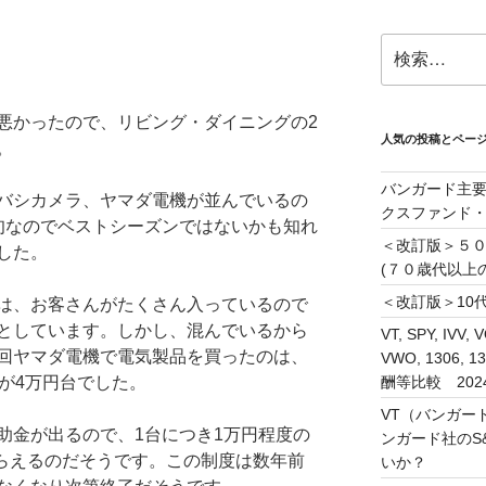
検
索:
悪かったので、リビング・ダイニングの2
人気の投稿とペー
。
バンガード主要
バシカメラ、ヤマダ電機が並んでいるの
クスファンド
旬なのでベストシーズンではないかも知れ
＜改訂版＞５
した。
(７０歳代以上
＜改訂版＞10代
は、お客さんがたくさん入っているので
としています。しかし、混んでいるから
VT, SPY, IVV, 
回ヤマダ電機で電気製品を買ったのは、
VWO, 1306
酬等比較 202
が4万円台でした。
VT（バンガー
助金が出るので、1台につき1万円程度の
ンガード社のS&
もらえるのだそうです。この制度は数年前
いか？