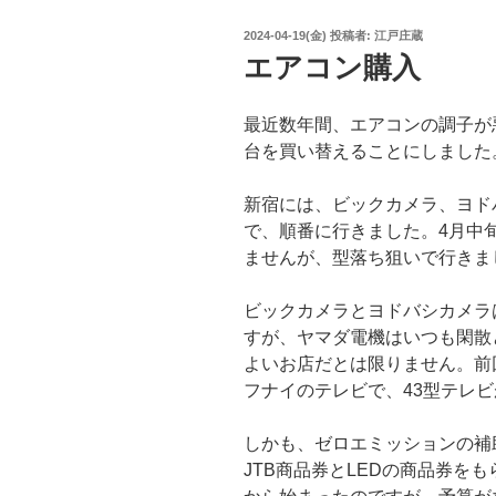
投
2024-04-19(金)
投稿者:
江戸庄蔵
稿
エアコン購入
日:
最近数年間、エアコンの調子が
台を買い替えることにしました
新宿には、ビックカメラ、ヨド
で、順番に行きました。4月中
ませんが、型落ち狙いで行きま
ビックカメラとヨドバシカメラ
すが、ヤマダ電機はいつも閑散
よいお店だとは限りません。前
フナイのテレビで、43型テレビ
しかも、ゼロエミッションの補
JTB商品券とLEDの商品券を