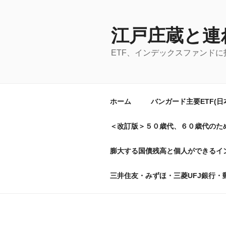
コ
ン
テ
江戸庄蔵と連
ン
ETF、インデックスファンド
ツ
へ
ス
キ
ホーム
バンガード主要ETF(
ッ
プ
＜改訂版＞５０歳代、６０歳代のた
膨大する国債残高と個人ができるイン
三井住友・みずほ・三菱UFJ銀行・