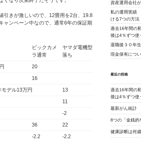
なくなり次第終了だそうです。
資産運用会社
私の運用実績 
引きが激しいので、12畳用を2台、19.8
ける7つの方法
キャンペーン中なので、通常6年の保証期
過去16年間の
後は4％ずつ使
退職後３０年
ビックカメ
ヤマダ電機型
現金保有につ
ラ通常
落ち
円
20
最近の投稿
16
年モデル13万円
13
過去16年間の
後は4％ずつ使
11
最新がん統計 2
-2
8つの「金銭的
36
22
健康診断は何
-2.2
-2.2