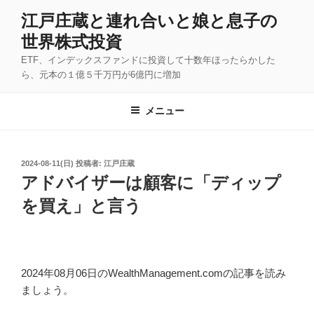
コ
江戸庄蔵と連れ合いと娘と息子の
ン
世界株式投資
テ
ン
ETF、インデックスファンドに投資して十数年ほったらかした
ツ
ら、元本の１億５千万円が6億円に増加
へ
ス
メニュー
キ
ッ
プ
投
2024-08-11(日)
投稿者:
江戸庄蔵
稿
アドバイザーは顧客に「ディップ
日:
を買え」と言う
2024年08月06日のWealthManagement.comの記事を読み
ましょう。