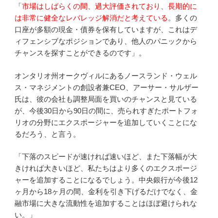
「
市場はしばらくの間、過大評価されており、長期的に
は非常に健全なレバレッジ解消だと考えている
。多くの
口座が多額の現金・債券を保有していますが、これはデ
ィフェンシブなポジションであり、他人のパニックから
チャンスを探すことができるのです」。
オンタリオ州オークヴィルにあるノースランド・ウェル
ス・マネジメントの創設者兼CEO、アーサー・サルザー
氏は、彼の会社も調整局面を買いのチャンスと見ている
が、今後30日から90日の間に、売られすぎたポートフォ
リオの分野にエクスポージャーを追加していくことにな
るだろう、と言う。
「下落のスピードが速ければ速いほど、また下落幅が大
きければ大きいほど、私たちはより多くのエクスポージ
ャーを追加することになるでしょう。中央銀行が今後12
ヶ月から18ヶ月の間、金利を引き下げるだけでなく、金
融市場に大きな流動性を追加することはほぼ避けられな
い。」