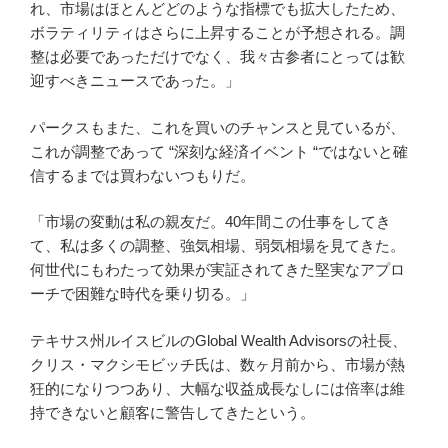
れ、市場はほとんどどのような指標でも拡大したため、
ボラティリティはさらに上昇することが予想される。調
整は必要であっただけでなく、我々古参者にとっては歓
迎すべきニュースであった。」
パークスもまた、これを買いのチャンスと見ているが、
これが調整であって “深刻な経済イベント “ではないと確
信するまでは買わないつもりだ。
「市場の変動は私の親友だ。40年間この仕事をしてき
て、私は多くの調整、強気相場、弱気相場を見てきた。
何世代にもわたって効果が実証されてきた堅実なアプロ
ーチで困難な時代を乗り切る。」
テキサス州ルイスビルのGlobal Wealth Advisorsの社長、
クリス・マクシモビッチ氏は、数ヶ月前から、市場が熱
狂的になりつつあり、大幅な収益成長なしには倍率は維
持できないと顧客に警告してきたという。