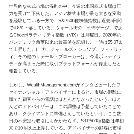
世界的な株式市場の混乱の中、今週の米国株式市場は圧
力を受けて下落した。アジア株式市場が最も大きな変動
を経験している一方で、S&P500種株価指数は過去5日間
で4.8％下落している。ウォール街の「恐怖ゲージ」であ
るCboeボラティリティ指数（VIX）は月曜日、2020年の
パンデミック急落以来の最高値を記録し、一時は55.07ま
で上昇した。(一方、チャールズ・シュワブ、フィデリテ
ィ、その他のリテール・ブローカーは、今週ボラティリ
ティが高まった際に取引プラットフォームが停止したと
報告している。
しかし、WealthManagement.comがインタビューしたフ
ァイナンシャル・アドバイザーによると、市場の混乱に
慌てた顧客からの電話はほとんどなかったという。ほと
んどのアドバイザーは、この調整は予想していたことで
あり、クライアントに準備さえしていたという。ここ数
日の不安定な取引にもかかわらず、S&P500種指数は年初
来で10％以上上昇している。アドバイザーの顧客は市場