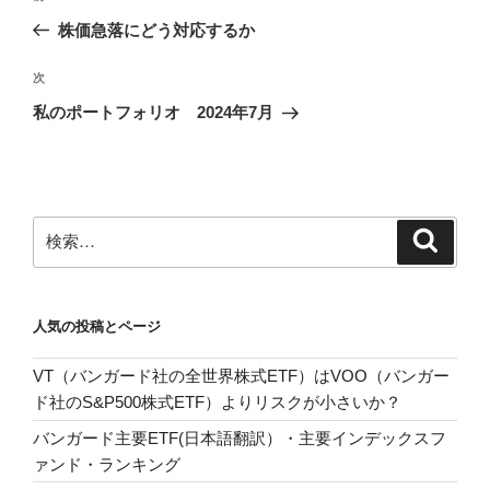
稿
の
株価急落にどう対応するか
ナ
投
ビ
稿
次
次
ゲ
の
私のポートフォリオ 2024年7月
投
ー
稿
シ
ョ
ン
検
検
索
索:
人気の投稿とページ
VT（バンガード社の全世界株式ETF）はVOO（バンガー
ド社のS&P500株式ETF）よりリスクが小さいか？
バンガード主要ETF(日本語翻訳）・主要インデックスフ
ァンド・ランキング