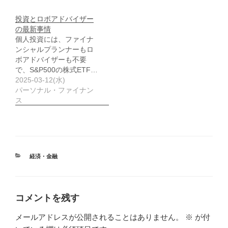
投資とロボアドバイザー
の最新事情
個人投資には、ファイナ
ンシャルプランナーもロ
ボアドバイザーも不要
で、S&P500の株式ETF…
2025-03-12(水)
パーソナル・ファイナン
ス
カ
経済・金融
テ
ゴ
リ
ー
コメントを残す
メールアドレスが公開されることはありません。
※
が付