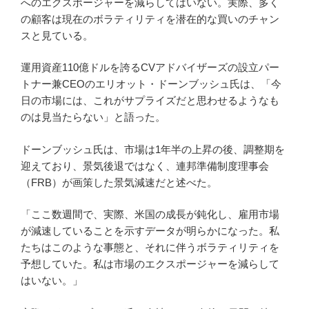
へのエクスポージャーを減らしてはいない。実際、多く
の顧客は現在のボラティリティを潜在的な買いのチャン
スと見ている。
運用資産110億ドルを誇るCVアドバイザーズの設立パー
トナー兼CEOのエリオット・ドーンブッシュ氏は、「今
日の市場には、これがサプライズだと思わせるようなも
のは見当たらない」と語った。
ドーンブッシュ氏は、市場は1年半の上昇の後、調整期を
迎えており、景気後退ではなく、連邦準備制度理事会
（FRB）が画策した景気減速だと述べた。
「ここ数週間で、実際、米国の成長が鈍化し、雇用市場
が減速していることを示すデータが明らかになった。私
たちはこのような事態と、それに伴うボラティリティを
予想していた。私は市場のエクスポージャーを減らして
はいない。」