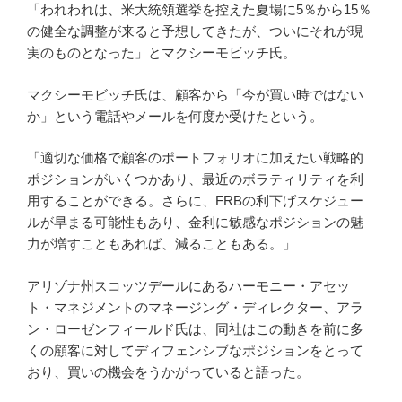
「われわれは、米大統領選挙を控えた夏場に5％から15％
の健全な調整が来ると予想してきたが、ついにそれが現
実のものとなった」とマクシーモビッチ氏。
マクシーモビッチ氏は、顧客から「今が買い時ではない
か」という電話やメールを何度か受けたという。
「適切な価格で顧客のポートフォリオに加えたい戦略的
ポジションがいくつかあり、最近のボラティリティを利
用することができる。さらに、FRBの利下げスケジュー
ルが早まる可能性もあり、金利に敏感なポジションの魅
力が増すこともあれば、減ることもある。」
アリゾナ州スコッツデールにあるハーモニー・アセッ
ト・マネジメントのマネージング・ディレクター、アラ
ン・ローゼンフィールド氏は、同社はこの動きを前に多
くの顧客に対してディフェンシブなポジションをとって
おり、買いの機会をうかがっていると語った。