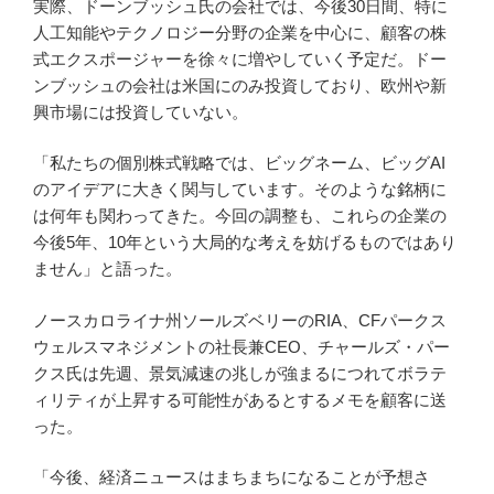
実際、ドーンブッシュ氏の会社では、今後30日間、特に
人工知能やテクノロジー分野の企業を中心に、顧客の株
式エクスポージャーを徐々に増やしていく予定だ。ドー
ンブッシュの会社は米国にのみ投資しており、欧州や新
興市場には投資していない。
「私たちの個別株式戦略では、ビッグネーム、ビッグAI
のアイデアに大きく関与しています。そのような銘柄に
は何年も関わってきた。今回の調整も、これらの企業の
今後5年、10年という大局的な考えを妨げるものではあり
ません」と語った。
ノースカロライナ州ソールズベリーのRIA、CFパークス
ウェルスマネジメントの社長兼CEO、チャールズ・パー
クス氏は先週、景気減速の兆しが強まるにつれてボラテ
ィリティが上昇する可能性があるとするメモを顧客に送
った。
「今後、経済ニュースはまちまちになることが予想さ