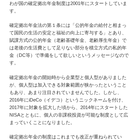
わが国の確定拠出年金制度は2001年にスタートしていま
す。
確定拠出年金法の第１条には「公的年金の給付と相まっ
て国民の生活の安定と福祉の向上に寄与する」とあり、
賦課方式の公的年金（老齢基礎年金、老齢厚生年金）で
は老後の生活費として足りない部分を積立方式の私的年
金（DC等）で準備をして欲しいというメッセージなので
す。
確定拠出年金の開始時から企業型と個人型がありました
が、個人型は加入できる対象範囲が狭かったということ
もあり、あまり注目されていませんでした。しかし、
2016年にiDeCo（イデコ）というニックネームを付け、
2017年に対象を拡大した頃から、2014年にスタートした
NISAとともに、個人の非課税投資が可能な制度として広
まっていくことになりました。
確定拠出年金の制度はこれまでも改正が重ねられてい