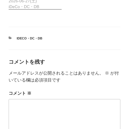
2026-06-27(土)
iDeCo・DC・DB
カ
IDECO・DC・DB
テ
ゴ
リ
ー
コメントを残す
メールアドレスが公開されることはありません。
※
が付
いている欄は必須項目です
コメント
※