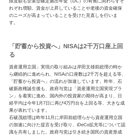
限度額も企業型確定拠出年金（DC）の有無に関わらずそ
れぞれ増額。賃金が上昇していることや老後の資金確保
のニーズが高まっていることを受けた見直しを行いま
す。
「貯蓄から投資へ」NISAは2千万口座上回
る
資産運用立国」実現の取り組みは岸田文雄前総理の時か
ら継続的に進められ、NISAの口座数は2千万を超える等、
「貯蓄から投資へ」の流れが加速しています。昨年、石
破新政権誕生後も、政府与党は「資産運用立国実現プラ
ン」を着実に進め、国内外の投資家の期待が高まり、日
経平均は今年1月7日に再び4万円台を上回る等、大きな成
果が表れています。
石破茂総理は昨年11月に岸田前総理らから資産運用立国
の加速に向けた提言を受け取り、iDeCo拡充等について認
識を共有しました。政府与党は引き続き国民の資産形成