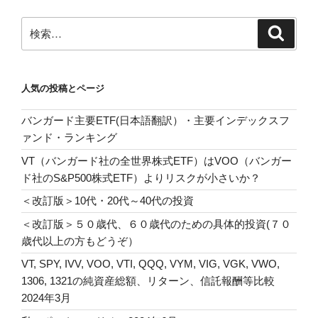
ョ
ン
検
検
索
索:
人気の投稿とページ
バンガード主要ETF(日本語翻訳）・主要インデックスフ
ァンド・ランキング
VT（バンガード社の全世界株式ETF）はVOO（バンガー
ド社のS&P500株式ETF）よりリスクが小さいか？
＜改訂版＞10代・20代～40代の投資
＜改訂版＞５０歳代、６０歳代のための具体的投資(７０
歳代以上の方もどうぞ）
VT, SPY, IVV, VOO, VTI, QQQ, VYM, VIG, VGK, VWO,
1306, 1321の純資産総額、リターン、信託報酬等比較
2024年3月