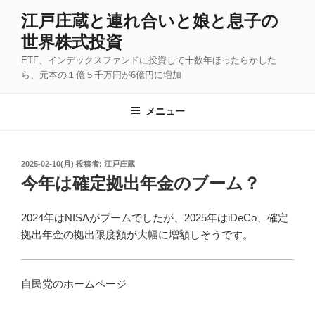
コ
江戸庄蔵と連れ合いと娘と息子の
ン
世界株式投資
テ
ン
ETF、インデックスファンドに投資して十数年ほったらかした
ツ
ら、元本の１億５千万円が6億円に増加
へ
ス
メニュー
キ
ッ
プ
投
2025-02-10(月)
投稿者:
江戸庄蔵
稿
今年は確定拠出年金のブーム？
日:
2024年はNISAがブームでしたが、2025年はiDeCo、確定
拠出年金の拠出限度額が大幅に増額しそうです。
自民党のホームページ