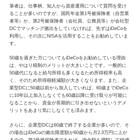
筆者は、仕事柄、知人から資産運用について質問を受け
ることが多いのですが、国民年金第1号被保険者（自営業
者等）か、第2号被保険者（会社員、公務員等）が会社型
DCでマッチング拠出をしていなければ、先ずはiDeCoを
利用し、その次にNISAを活用することをお勧めしていま
す。
50歳を過ぎた方についてもiDeCoをお勧めしている理由
は、やはり税制のメリットが大きいことです。一般的に
50歳代になると給与所得も多くなるため所得税率も高
く、そのため所得税軽減額が大きくなります。また、企
業型DCに50歳以前から加入していれば、60歳までiDeCo
に10年以上加入しなくても60歳以降に受け取りが可能に
なることから、資金が長期的に引き出せないというデメ
リットをあまり気にしなくても済みます。
さらに、企業型DCは60歳で終了する企業が多いので、そ
の場合はiDeCoの拠出限度額が60歳から月2.3万円に上が
るので、第2号被保険者であれば、掛金額を増額して65歳