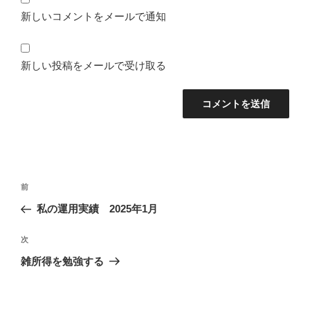
新しいコメントをメールで通知
新しい投稿をメールで受け取る
投
前
前
稿
の
私の運用実績 2025年1月
ナ
投
ビ
稿
次
次
ゲ
の
雑所得を勉強する
投
ー
稿
シ