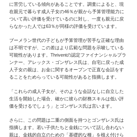
に苦労している傾向があることです。調査によると、現
在親元で暮らす成人子女の46％が親から予算管理能力に
ついて高い評価を受けているのに対し、一度も親元に戻
らなかった人では63％が同様の評価を受けています。
ブーメラン世代の子どもが予算管理が苦手な正確な理由
は不明ですが、この差はより広範な問題を示唆している
可能性があります。Thriventの認定ファイナンシャルプラ
ンナー、アレックス・ゴンザレス氏は、自宅に戻った成
人子女の親は、お金に関するオープンで正直な会話をす
ることをためらっている可能性があると指摘します。
「これらの成人子女が、そのような会話なしに自立した
生活を開始した場合、確かに彼らの財務スキルは低い評
価を受けるでしょう」とゴンザレス氏は言います。
さらに、この問題は二重の側面を持つとゴンザレス氏は
指摘します。若い子供たちと金銭について話し合わない
親は、金銭的自立のための「基礎的な種」を植え付けら