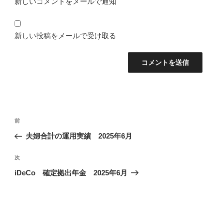
新しいコメントをメールで通知
新しい投稿をメールで受け取る
投
前
前
稿
の
夫婦合計の運用実績 2025年6月
ナ
投
ビ
稿
次
次
ゲ
の
iDeCo 確定拠出年金 2025年6月
投
ー
稿
シ
ョ