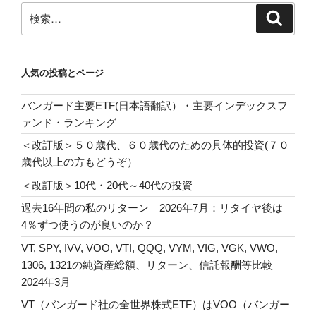
ン
検
検
索
索:
人気の投稿とページ
バンガード主要ETF(日本語翻訳）・主要インデックスフ
ァンド・ランキング
＜改訂版＞５０歳代、６０歳代のための具体的投資(７０
歳代以上の方もどうぞ）
＜改訂版＞10代・20代～40代の投資
過去16年間の私のリターン 2026年7月：リタイヤ後は
4％ずつ使うのが良いのか？
VT, SPY, IVV, VOO, VTI, QQQ, VYM, VIG, VGK, VWO,
1306, 1321の純資産総額、リターン、信託報酬等比較
2024年3月
VT（バンガード社の全世界株式ETF）はVOO（バンガー