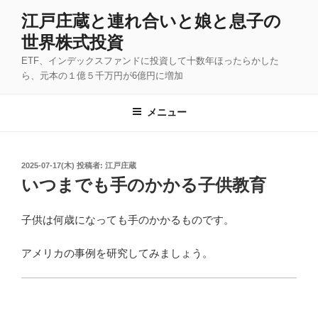
コ
江戸庄蔵と連れ合いと娘と息子の
ン
世界株式投資
テ
ン
ETF、インデックスファンドに投資して十数年ほったらかした
ツ
ら、元本の１億５千万円が6億円に増加
へ
ス
メニュー
キ
ッ
プ
投
2025-07-17(木)
投稿者:
江戸庄蔵
稿
いつまでも手のかかる子供教育
日:
子供は何歳になっても手のかかるものです。
アメリカの事例を研究してみましょう。