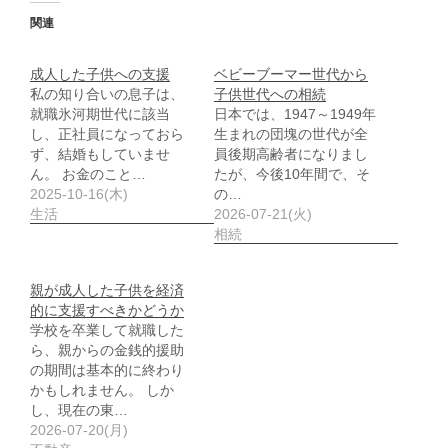
関連
成人した子供への支援
ベビーブーマー世代から
私の知り合いの息子は、
子供世代への相続
就職氷河期世代に該当
日本では、1947～1949年
し、正社員になっておら
生まれの団塊の世代が全
ず、結婚もしていませ
員後期高齢者になりまし
ん。 お金のこと…
たが、今後10年間で、そ
2025-10-16(木)
の…
生活
2026-07-21(火)
相続
親が成人した子供を経済
的に支援すべきかどうか
学校を卒業して就職した
ら、親からの金銭的援助
の期間は基本的に終わり
かもしれません。 しか
し、現在の東…
2026-07-20(月)