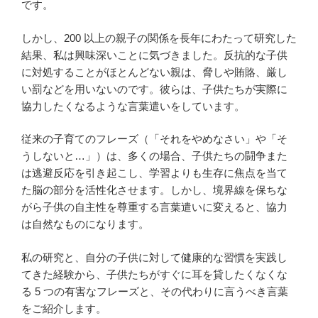
です。
しかし、200 以上の親子の関係を長年にわたって研究した
結果、私は興味深いことに気づきました。反抗的な子供
に対処することがほとんどない親は、脅しや賄賂、厳し
い罰などを用いないのです。彼らは、子供たちが実際に
協力したくなるような言葉遣いをしています。
従来の子育てのフレーズ（「それをやめなさい」や「そ
うしないと…」）は、多くの場合、子供たちの闘争また
は逃避反応を引き起こし、学習よりも生存に焦点を当て
た脳の部分を活性化させます。しかし、境界線を保ちな
がら子供の自主性を尊重する言葉遣いに変えると、協力
は自然なものになります。
私の研究と、自分の子供に対して健康的な習慣を実践し
てきた経験から、子供たちがすぐに耳を貸したくなくな
る 5 つの有害なフレーズと、その代わりに言うべき言葉
をご紹介します。