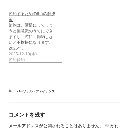
節約するための8つの解決
策
節約は、習慣にしてしま
うと無意識のうちにでき
ますし、逆に、節約しな
いと不愉快になります。
2025年…
2025-12-10(水)
節約倹約
カ
パーソナル・ファイナンス
テ
ゴ
リ
ー
コメントを残す
メールアドレスが公開されることはありません。
※
が付