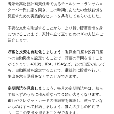
者兼最高財務計画責任者であるチェルシー・ランサム＝
クーパー氏に話を聞き、この時期にあなたの金銭習慣を
見直すための実践的なヒントを共有してもらいました。
不要な支出を削減することから、より賢い貯蓄習慣を身
につけることまで、家計を立て直すための10の方法をご
紹介します。
貯蓄と投資を自動化しましょう
：退職金口座や投資口座
への自動拠出を設定することで、貯蓄の手間を省くこと
ができます。401(k)、IRA、HSAなど、どの口座であって
も、自動振替を設定することで、継続的に貯蓄を行い、
拠出を怠る誘惑をなくすことができます。
定期購読を見直しましょう。
毎月の定期購読料は、知ら
ず知らずのうちに積み重なって金額が大きくなります。
銀行やクレジットカードの明細書を確認し、使っていな
いものはすべて解約しましょう。ほんの少しの節約で
も、毎月の支出を抑えることができます。