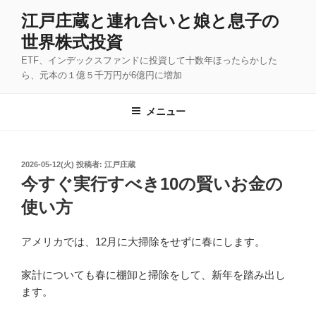
コ
江戸庄蔵と連れ合いと娘と息子の
ン
世界株式投資
テ
ン
ETF、インデックスファンドに投資して十数年ほったらかした
ツ
ら、元本の１億５千万円が6億円に増加
へ
ス
メニュー
キ
ッ
プ
投
2026-05-12(火)
投稿者:
江戸庄蔵
稿
今すぐ実行すべき10の賢いお金の
日:
使い方
アメリカでは、12月に大掃除をせずに春にします。
家計についても春に棚卸と掃除をして、新年を踏み出し
ます。