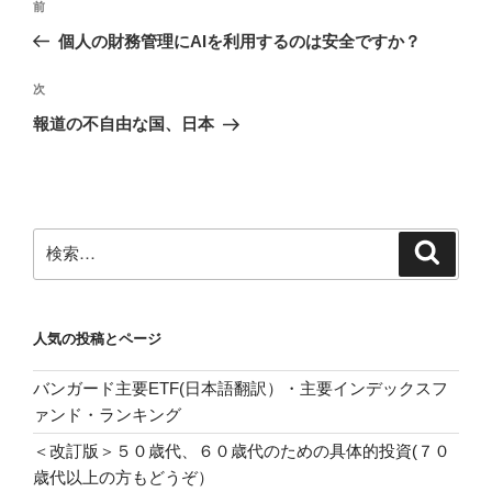
前
前
稿
の
個人の財務管理にAIを利用するのは安全ですか？
ナ
投
ビ
稿
次
次
ゲ
の
報道の不自由な国、日本
投
ー
稿
シ
ョ
ン
検
検
索
索:
人気の投稿とページ
バンガード主要ETF(日本語翻訳）・主要インデックスフ
ァンド・ランキング
＜改訂版＞５０歳代、６０歳代のための具体的投資(７０
歳代以上の方もどうぞ）