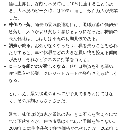
幅に上昇し、深刻な不況時には10％に達することもあ
る。大不況のピーク時には10％に達し、数百万人が失業
した。
株価の下落
。過去の景気後退期には、退職貯蓄の価値が
急落し、人々がより貧しく感じるようになった。株価の
長期低迷は、しばしば不況の初期兆候である。
消費が鈍る
。お金がなくなったり、職を失うことを恐れ
たりすると、車や休暇などの大きな買い物を控える傾向
があり、それがビジネスに打撃を与える。
ローンを組むのが難しくなる
。銀行は融資を引き締め、
住宅購入や起業、クレジットカードの発行さえも難しく
なる。
とはいえ、景気後退のすべてが予測できるわけではな
く、その深刻さもさまざまだ。
通常、株価は投資家が景気の先行きに不安を覚えるにつ
れて下落するが、住宅市場はそれほど予断を許さない。
2008年には住宅暴落で住宅価格が急落したが、2020年に