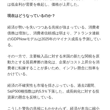
は低金利が需要を喚起し、価格が上昇した。
現在はどうなっているのか？
経済が勢いを失いつつある兆候が強まっている。消費者
債務は増加し、消費者信頼感は弱まり、アトランタ連銀
のGDPNowモデルは2025年のマイナス成長を予測してい
る。
その一方で、主要輸入品に対する米国の新たな関税を原
動力とする貿易摩擦の激化は、企業がコスト上昇分を消
費者に転嫁することが多いため、インフレ懸念に拍車を
かけている。
経済の不確実性も市場を揺さぶっている。過去2週間、
S&P500種指数は約5.9％下落した。成長鈍化に対する投
資家の懸念を反映している。
こうした警告の兆候にもかかわらず、経済が本当に縮小