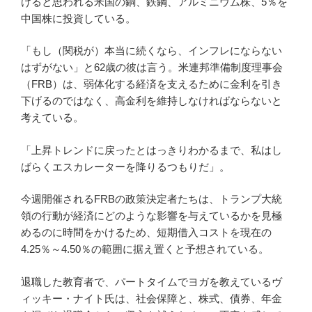
けると思われる米国の銅、鉄鋼、アルミニウム株、5％を
中国株に投資している。
「もし（関税が）本当に続くなら、インフレにならない
はずがない」と62歳の彼は言う。米連邦準備制度理事会
（FRB）は、弱体化する経済を支えるために金利を引き
下げるのではなく、高金利を維持しなければならないと
考えている。
「上昇トレンドに戻ったとはっきりわかるまで、私はし
ばらくエスカレーターを降りるつもりだ」。
今週開催されるFRBの政策決定者たちは、トランプ大統
領の行動が経済にどのような影響を与えているかを見極
めるのに時間をかけるため、短期借入コストを現在の
4.25％～4.50％の範囲に据え置くと予想されている。
退職した教育者で、パートタイムでヨガを教えているヴ
ィッキー・ナイト氏は、社会保障と、株式、債券、年金