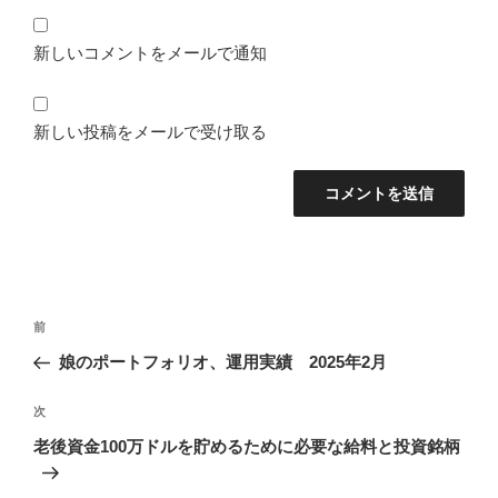
新しいコメントをメールで通知
新しい投稿をメールで受け取る
投
前
前
稿
の
娘のポートフォリオ、運用実績 2025年2月
ナ
投
ビ
稿
次
次
ゲ
の
老後資金100万ドルを貯めるために必要な給料と投資銘柄
投
ー
稿