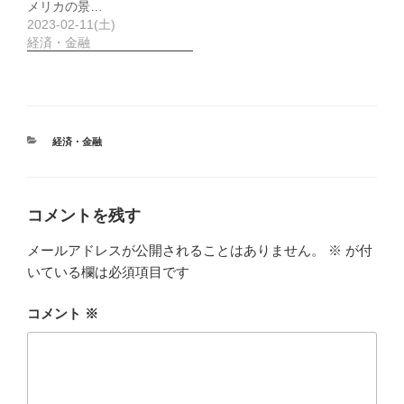
メリカの景…
2023-02-11(土)
経済・金融
カ
経済・金融
テ
ゴ
リ
ー
コメントを残す
メールアドレスが公開されることはありません。
※
が付
いている欄は必須項目です
コメント
※