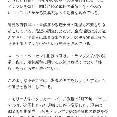
こうした行動と、他の国や製品への課税強化の脅しは、
インフレを煽り、同時に経済成長の重荷となりかねな
い、コストのかかる貿易戦争への期待を高めている。
連邦政府職員の大量解雇や政府支出の削減も不安を引き
起こしている。最近の調査によると、企業活動は冷え込
んでおり、消費者は裁量支出を控え、関税が物価上昇を
意味するのではないかという懸念を強めている。
スコット・ベッセント財務長官は、トランプ大統領の貿
易、税制、規制緩和に関する政策は危機ではなく「移
行」をもたらすと述べている。
このような不確実性は、退職の準備をしようとする人々
の道筋を複雑にしている。
エモリー大学のタッカー・バルチ教授は2月下旬、それま
で75％が米国株だった退職金口座を変更した。現在は
90％を短期債券、5％をトランプ大統領の関税の恩恵を受