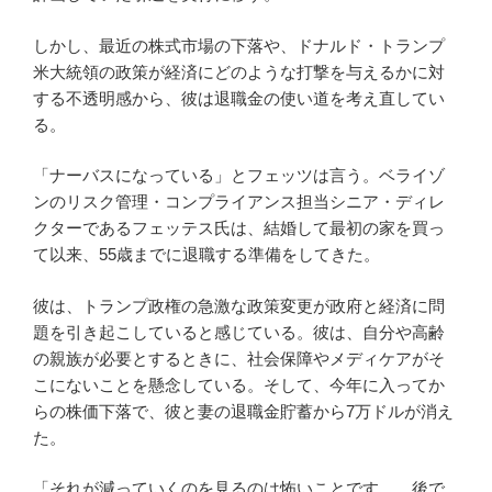
しかし、最近の株式市場の下落や、ドナルド・トランプ
米大統領の政策が経済にどのような打撃を与えるかに対
する不透明感から、彼は退職金の使い道を考え直してい
る。
「ナーバスになっている」とフェッツは言う。ベライゾ
ンのリスク管理・コンプライアンス担当シニア・ディレ
クターであるフェッテス氏は、結婚して最初の家を買っ
て以来、55歳までに退職する準備をしてきた。
彼は、トランプ政権の急激な政策変更が政府と経済に問
題を引き起こしていると感じている。彼は、自分や高齢
の親族が必要とするときに、社会保障やメディケアがそ
こにないことを懸念している。そして、今年に入ってか
らの株価下落で、彼と妻の退職金貯蓄から7万ドルが消え
た。
「それが減っていくのを見るのは怖いことです……後で