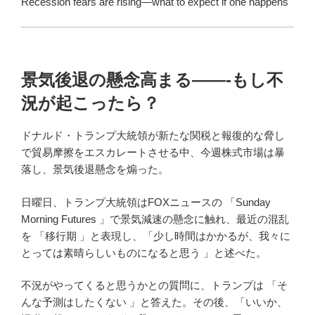
Recession fears are rising—what to expect if one happens
景気後退の懸念高まる——-もし不
況が起こったら？
ドナルド・トランプ大統領が新たな関税と報復的な脅し
で貿易摩擦をエスカレートさせる中、今週株式市場は暴
落し、景気後退懸念を煽った。
日曜日、トランプ大統領はFOXニュースの 「Sunday
Morning Futures 」で景気減速の懸念に触れ、最近の混乱
を 「移行期 」と表現し、「少し時間はかかるが、我々に
とっては素晴らしいものになると思う 」と述べた。
不況がやってくると思うかとの質問に、トランプは 「そ
んな予測はしたくない 」と答えた。その後、「いいか、