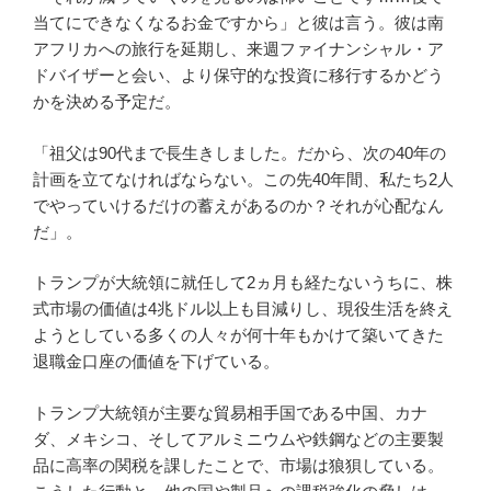
当てにできなくなるお金ですから」と彼は言う。彼は南
アフリカへの旅行を延期し、来週ファイナンシャル・ア
ドバイザーと会い、より保守的な投資に移行するかどう
かを決める予定だ。
「祖父は90代まで長生きしました。だから、次の40年の
計画を立てなければならない。この先40年間、私たち2人
でやっていけるだけの蓄えがあるのか？それが心配なん
だ」。
トランプが大統領に就任して2ヵ月も経たないうちに、株
式市場の価値は4兆ドル以上も目減りし、現役生活を終え
ようとしている多くの人々が何十年もかけて築いてきた
退職金口座の価値を下げている。
トランプ大統領が主要な貿易相手国である中国、カナ
ダ、メキシコ、そしてアルミニウムや鉄鋼などの主要製
品に高率の関税を課したことで、市場は狼狽している。