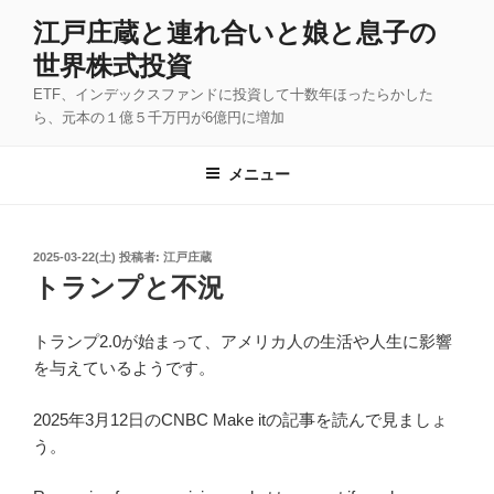
コ
江戸庄蔵と連れ合いと娘と息子の
ン
世界株式投資
テ
ン
ETF、インデックスファンドに投資して十数年ほったらかした
ツ
ら、元本の１億５千万円が6億円に増加
へ
ス
メニュー
キ
ッ
プ
投
2025-03-22(土)
投稿者:
江戸庄蔵
稿
トランプと不況
日:
トランプ2.0が始まって、アメリカ人の生活や人生に影響
を与えているようです。
2025年3月12日のCNBC Make itの記事を読んで見ましょ
う。