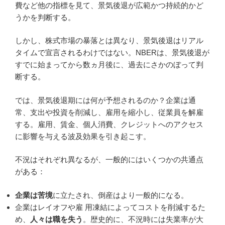
費など他の指標を見て、景気後退が広範かつ持続的かど
うかを判断する。
しかし、株式市場の暴落とは異なり、景気後退はリアル
タイムで宣言されるわけではない。NBERは、景気後退が
すでに始まってから数ヵ月後に、過去にさかのぼって判
断する。
では、景気後退期には何が予想されるのか？企業は通
常、支出や投資を削減し、雇用を縮小し、従業員を解雇
する。雇用、賃金、個人消費、クレジットへのアクセス
に影響を与える波及効果を引き起こす。
不況はそれぞれ異なるが、一般的にはいくつかの共通点
がある：
企業は苦境
に立たされ、倒産はより一般的になる。
企業はレイオフや雇 用凍結によってコストを削減するた
め、
人々は職を失う
。歴史的に、不況時には失業率が大