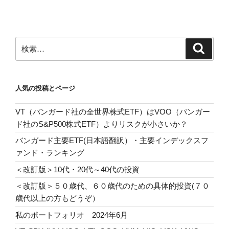
シ
ョ
ン
検
検
索
索:
人気の投稿とページ
VT（バンガード社の全世界株式ETF）はVOO（バンガー
ド社のS&P500株式ETF）よりリスクが小さいか？
バンガード主要ETF(日本語翻訳）・主要インデックスフ
ァンド・ランキング
＜改訂版＞10代・20代～40代の投資
＜改訂版＞５０歳代、６０歳代のための具体的投資(７０
歳代以上の方もどうぞ）
私のポートフォリオ 2024年6月