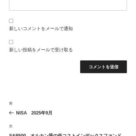
新しいコメントをメールで通知
新しい投稿をメールで受け取る
投
前
前
稿
の
NISA 2025年9月
ナ
投
ビ
稿
次
次
ゲ
の
S&P500、オルカン等の低コストインデックスファンド