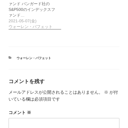
ァンド バンガード社の
S&P500のインデックスフ
ァンド…
2021-05-07(金)
ウォーレン・バフェット
カ
ウォーレン・バフェット
テ
ゴ
リ
ー
コメントを残す
メールアドレスが公開されることはありません。
※
が付
いている欄は必須項目です
コメント
※