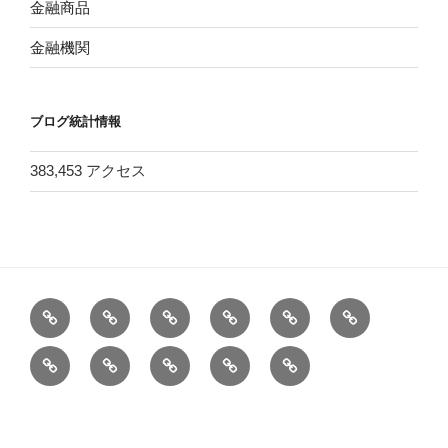
金融商品
金融機関
ブログ統計情報
383,453 アクセス
ホ
バ
＜
＜
膨
健
ー
ン
改
改
大
康、
1
三
プ
お
注
ム
ガ
訂
訂
す
食
年
井
ロ
問
意
ー
版
版
る
品、
で
住
フ
い
ド
＞
＞
国
運
Proudly powered by WordPress
偏
友・
ィ
合
主
５
10
債
動