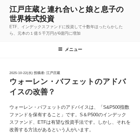
コ
江戸庄蔵と連れ合いと娘と息子の
ン
世界株式投資
テ
ン
ETF、インデックスファンドに投資して十数年ほったらかした
ツ
ら、元本の１億５千万円が6億円に増加
へ
ス
メニュー
キ
ッ
プ
投
2025-10-22(水)
投稿者:
江戸庄蔵
稿
ウォーレン・バフェットのアドバ
日:
イスの改善？
ウォーレン・バフェットのアドバイスは、「S&P500指数
ファンドを保有すること」です。S＆P500のインデック
スファンド、ETFは有望な投資手法です。しかし、それを
改善する方法があるという人がいます。