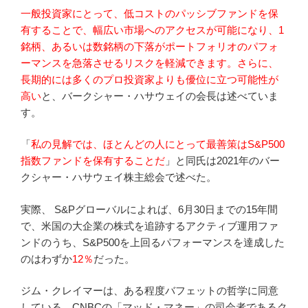
一般投資家にとって、低コストのパッシブファンドを保
有することで、幅広い市場へのアクセスが可能になり、1
銘柄、あるいは数銘柄の下落がポートフォリオのパフォ
ーマンスを急落させるリスクを軽減できます。さらに、
長期的には多くのプロ投資家よりも優位に立つ可能性が
高い
と、バークシャー・ハサウェイの会長は述べていま
す。
「
私の見解では、ほとんどの人にとって最善策はS&P500
指数ファンドを保有することだ
」と同氏は2021年のバー
クシャー・ハサウェイ株主総会で述べた。
実際、 S&Pグローバルによれば、6月30日までの15年間
で、米国の大企業の株式を追跡するアクティブ運用ファ
ンドのうち、S&P500を上回るパフォーマンスを達成した
のはわずか
12％
だった。
ジム・クレイマーは、ある程度バフェットの哲学に同意
している。CNBCの「マッド・マネー」の司会者であるク