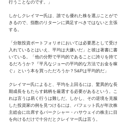
行うことなのです。」
しかしクレイマー氏は、誰でも優れた株を選ぶことがで
きるので、指数のリターンに満足すべきではないと主張
する。
「分散投資ポートフォリオにおいては必要悪として受け
入れているとはいえ、平均は大嫌いだ」と彼は著書に書
いている。「他の分野で平均的であることに誇りを持て
るだろうか？『平凡なジョーの平均的な方法でお金を稼
ぐ』という本を買っただろうか？S&Pは平均的だ」
クレイマー氏によると、平均を上回るには、驚異的な長
期成長をもたらす銘柄を厳選する必要があるという。こ
れは言うは易く行うは難しだ。しかし、その逆境を克服
した投資家の例を見つけるには、バフェット氏が年次株
主総会に出席するバークシャー・ハサウェイの株主に目
を向けるだけで十分だとクレイマー氏は言う。