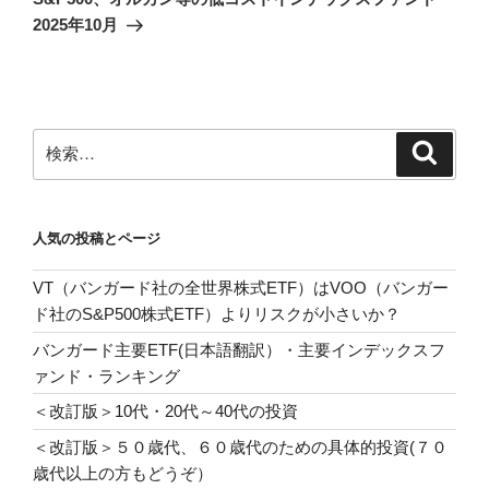
投
ー
2025年10月
稿
シ
ョ
ン
検
検
索
索:
人気の投稿とページ
VT（バンガード社の全世界株式ETF）はVOO（バンガー
ド社のS&P500株式ETF）よりリスクが小さいか？
バンガード主要ETF(日本語翻訳）・主要インデックスフ
ァンド・ランキング
＜改訂版＞10代・20代～40代の投資
＜改訂版＞５０歳代、６０歳代のための具体的投資(７０
歳代以上の方もどうぞ）