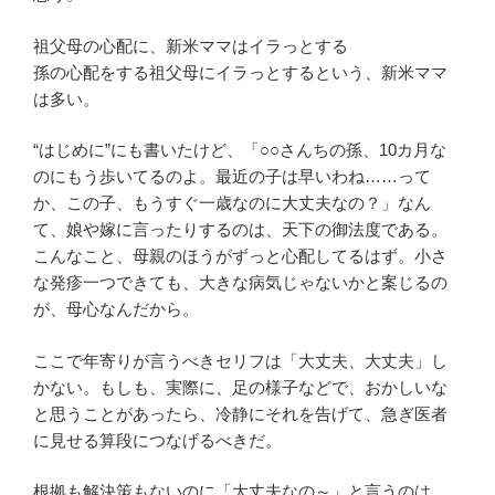
祖父母の心配に、新米ママはイラっとする
孫の心配をする祖父母にイラっとするという、新米ママ
は多い。
“はじめに”にも書いたけど、「○○さんちの孫、10カ月な
のにもう歩いてるのよ。最近の子は早いわね……って
か、この子、もうすぐ一歳なのに大丈夫なの？」なん
て、娘や嫁に言ったりするのは、天下の御法度である。
こんなこと、母親のほうがずっと心配してるはず。小さ
な発疹一つできても、大きな病気じゃないかと案じるの
が、母心なんだから。
ここで年寄りが言うべきセリフは「大丈夫、大丈夫」し
かない。もしも、実際に、足の様子などで、おかしいな
と思うことがあったら、冷静にそれを告げて、急ぎ医者
に見せる算段につなげるべきだ。
根拠も解決策もないのに「大丈夫なの～」と言うのは、