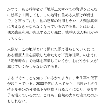
かつて、ある科学者が「地球上のすべての資源をどんな
に効率よく回しても、この地球に住める人類は80億ま
で」と言っており、他の惑星の利用も今や、人類は真剣
に考えなきゃならなくなっているのである。とはいえ、
他の惑星利用が実現するより先に、地球80億人時代がや
ってくる。
人類が、この地球という閉じた系で暮らしていくには、
ある程度人生を謳歌した者たちが「定年退職」のように
「定年寿命」で地球を卒業していくか、おだやかに人が
減じていくかしかないのである。
まるでそのことを知っているかのように、出生率の低下
が起こっている。2000年代に入ってから、男性たちの生
殖ホルモンの分泌低下が指摘されるようになり、草食男
子も増えているのだ。これも、自然の大きな流れなのか
もしれない。