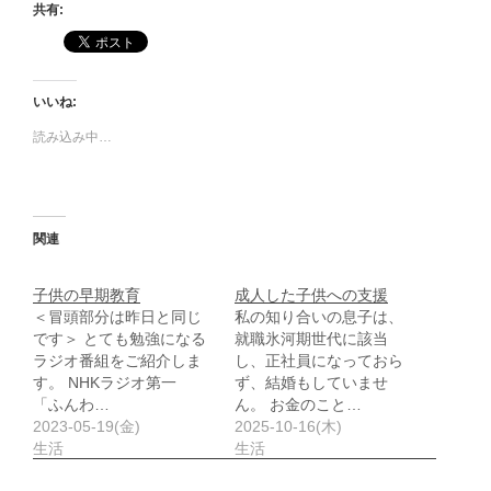
共有:
いいね:
読み込み中…
関連
子供の早期教育
成人した子供への支援
＜冒頭部分は昨日と同じ
私の知り合いの息子は、
です＞ とても勉強になる
就職氷河期世代に該当
ラジオ番組をご紹介しま
し、正社員になっておら
す。 NHKラジオ第一
ず、結婚もしていませ
「ふんわ…
ん。 お金のこと…
2023-05-19(金)
2025-10-16(木)
生活
生活