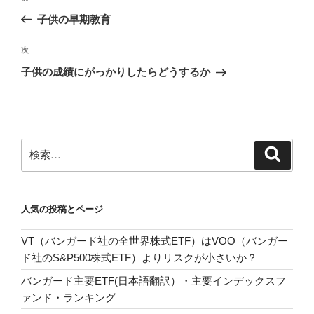
稿
の
子供の早期教育
ナ
投
ビ
稿
次
次
ゲ
の
子供の成績にがっかりしたらどうするか
投
ー
稿
シ
ョ
ン
検
検
索
索:
人気の投稿とページ
VT（バンガード社の全世界株式ETF）はVOO（バンガー
ド社のS&P500株式ETF）よりリスクが小さいか？
バンガード主要ETF(日本語翻訳）・主要インデックスフ
ァンド・ランキング