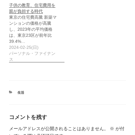
子供の教育、住宅費用を
親が負担する時代
東京の住宅費高騰 新築マ
ンションの価格が高騰
し、2023年の平均価格
は、東京23区が前年比
39.4%…
2024-02-25(日)
パーソナル・ファイナン
ス
カ
生活
テ
ゴ
リ
ー
コメントを残す
メールアドレスが公開されることはありません。
※
が付