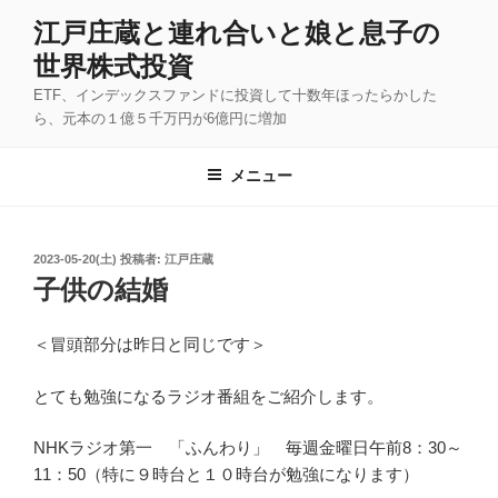
コ
江戸庄蔵と連れ合いと娘と息子の
ン
世界株式投資
テ
ン
ETF、インデックスファンドに投資して十数年ほったらかした
ツ
ら、元本の１億５千万円が6億円に増加
へ
ス
メニュー
キ
ッ
プ
投
2023-05-20(土)
投稿者:
江戸庄蔵
稿
子供の結婚
日:
＜冒頭部分は昨日と同じです＞
とても勉強になるラジオ番組をご紹介します。
NHKラジオ第一 「ふんわり」 毎週金曜日午前8：30～
11：50（特に９時台と１０時台が勉強になります）