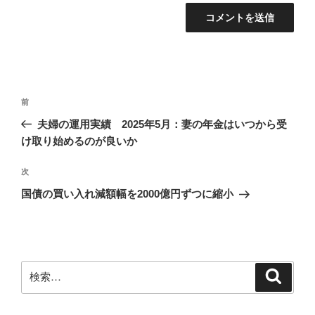
投
前
前
稿
の
夫婦の運用実績 2025年5月：妻の年金はいつから受
ナ
投
け取り始めるのが良いか
ビ
稿
ゲ
次
次
の
ー
国債の買い入れ減額幅を2000億円ずつに縮小
投
シ
稿
ョ
ン
検
検
索
索: