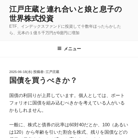
コ
江戸庄蔵と連れ合いと娘と息子の
ン
世界株式投資
テ
ン
ETF、インデックスファンドに投資して十数年ほったらかした
ツ
ら、元本の１億５千万円が6億円に増加
へ
ス
メニュー
キ
ッ
プ
投
2025-06-18(水)
投稿者:
江戸庄蔵
稿
国債を買うべきか？
日:
国債の利回りが上昇しています。個人としては、ポート
フォリオに国債を組み込むべきかを考えている人がいる
かもしれません。
一般に、株式と債券の比率は60対40だとか、100（あるい
は120）から年齢を引いた割合を株式、残りを国債などの